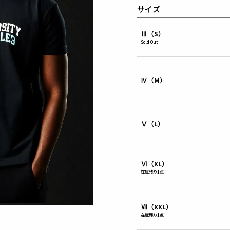
サイズ
Ⅲ（S）
Sold Out
Ⅳ（M）
Ⅴ（L）
Ⅵ（XL）
在庫残り1点
Ⅶ（XXL）
在庫残り1点