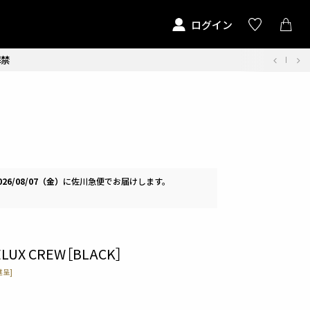
ログイン
解禁
026/08/07（金）
に
佐川急便
でお届けします。
ELUX CREW［BLACK］
呈]