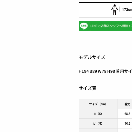
173cm
モデルサイズ
H194 B89 W78 H98 着
サイズ表
サイズ（cm）
着丈
Ⅲ（S）
68.5
Ⅳ（M）
70.5