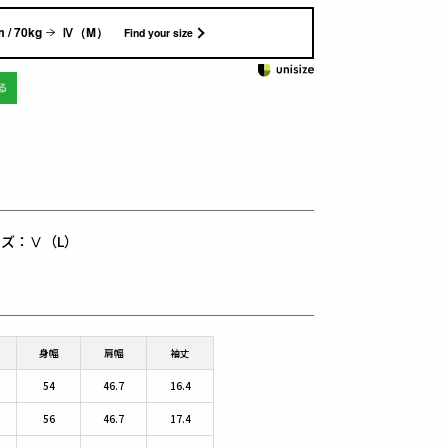
 / 70kg
Ⅳ（M）
Find your size
用サイズ：Ⅴ（L）
身幅
肩幅
袖丈
54
46.7
16.4
56
46.7
17.4