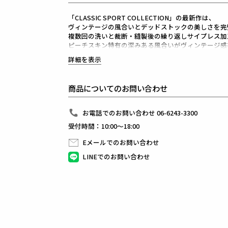
「CLASSIC SPORT COLLECTION」の最新作は、
ヴィンテージの風合いとデッドストックの美しさを完
複数回の洗いと裁断・縫製後の繰り返しサイプレス加
ピーチスキン特有の深みある風合いがヴィンテージ感
ボディにはVol.13で新リリースされた「RELUX FIT 
詳細を表示
従来のCT018品番を基盤に、襟周りと着丈はそのまま
身幅・ウエスト・背中のサイズとピッチを大幅に見直
美しく洗練されたシルエットを完成。
商品についてのお問い合わせ
綿素材独自の豊かな質感と上質さを存分に楽しめます
付け襟にはボディと同糸で編み立てたヴィンテージ仕
細部まで一切の妥協がない仕上がり。
お電話でのお問い合わせ 06-6243-3300
水性ラバー顔料に発泡剤を混ぜた、
受付時間：10:00～18:00
立体的なプリントで圧倒的な存在感を演出。
機能美とアート性が融合した、究極の一着。
Eメールでのお問い合わせ
着る者のスタイルを格上げする、他にない唯一無二の
113 PROTOTYPE W LOGOが描かれた
LINEでのお問い合わせ
水溶性ラバー剤に発泡剤を混ぜ合わせ膨らみのある特
着用を繰り返し経年変化をすることで、
リアルヴィンテージを彷彿とさせる上品なクラック（
素材
VINTAGE PEACH
表地 : コットン100%