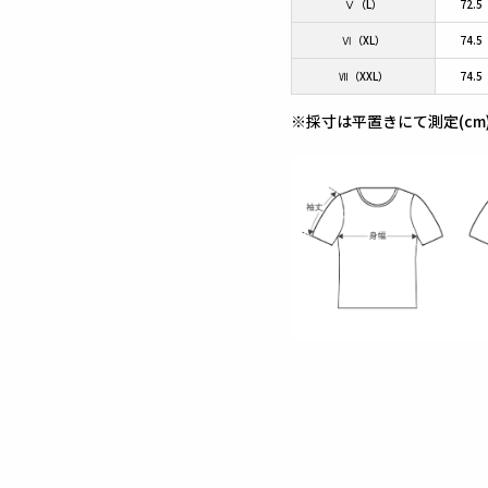
Ⅴ（L）
72.5
Ⅵ（XL）
74.5
Ⅶ（XXL）
74.5
※採寸は平置きにて測定(cm