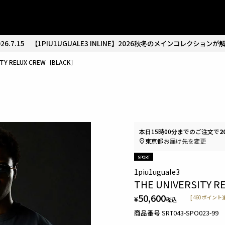
26.7.15
【1PIU1UGUALE3 INLINE】2026秋冬のメインコレクションが
SITY RELUX CREW［BLACK］
本日
15時00分
までのご注文で
2
東京都
お届け先を変更
SPORT
1piu1uguale3
THE UNIVERSITY R
50,600
¥
[
460
ポイント進
税込
商品番号
SRT043-SPO023-99