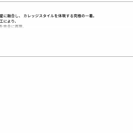
璧に融合し、 カレッジスタイルを体現する究極の一着。
工により、
を完全に再現。
CREW」を採用。
に、
し、
。
様の2段リブを採用し、
プロダクトです。
殊クラッキングプリント。
ひび割れ）が現れます。