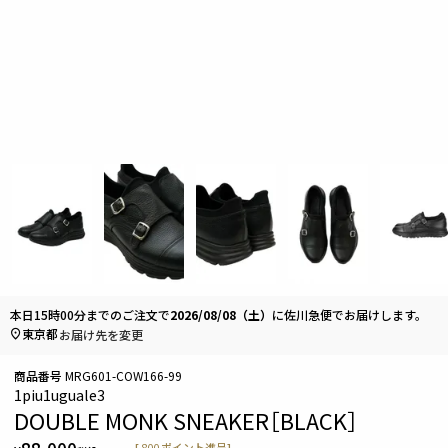
本日
15時00分
までのご注文で
2026/08/08（土）
に
佐川急便
でお届けします。
東京都
お届け先を変更
商品番号
MRG601-COW166-99
1piu1uguale3
DOUBLE MONK SNEAKER［BLACK］
[
800
ポイント進呈]