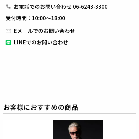
のノウハウが詰まっています。
スニーカーメーカーで
お電話でのお問い合わせ 06-6243-3300
は使用しない足なり構造のラスト設計パターンの制
受付時間：10:00～18:00
作、釣り込み等で
フィッティングを重視した靴作りを
しています。
トラディショナルなアッパーデザインと
Eメールでのお問い合わせ
軽快なアウトソールにより「走れる革靴」として
用途
LINEでのお問い合わせ
はかなり幅広く使っていただけます。
革の断面も織り
込むことによって非常に美しい仕上げを行っており
ド
レス見えするスニーカーとしてお使いください。
生産国：日本
素材
cow leather