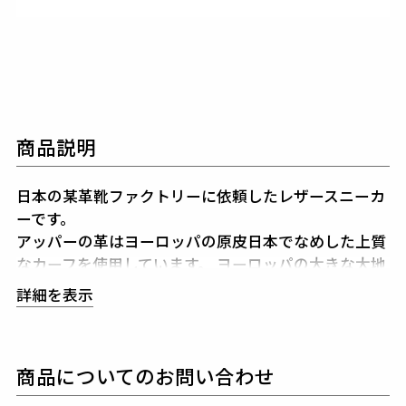
商品説明
日本の某革靴ファクトリーに依頼したレザースニーカ
ーです。
アッパーの革はヨーロッパの原皮日本でなめした上質
なカーフを使用しています。
ヨーロッパの大きな大地
でストレスなく育っているので革質も非常に良いで
詳細を表示
す。
ソールは本格的なスニーカーソールなので、
も
ちろん走る事が可能なアクティブソールを採用してい
ます。
靴の基本的考え方は「革靴×スニーカー」で
商品についてのお問い合わせ
す。
ソールはスニーカーですが、基本的な作りは革靴
です。
ラスト設計、製靴技術は革靴メーカーならでは