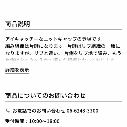
商品説明
アイキャッチーなニットキャップの登場です。
編み組織は片畦になります。片畦はリブ組織の一種に
なりますが、リブと違い、
片側をリブ地で編み、もう
片側はタックを入れて編んだ組織となっております。
片側にタックを入れる事で通常のリブと比べて、厚み
詳細を表示
が出て、しっかりとした編地となり、
伸縮性も少し抑
える事が可能です。
フロントのフェルトワッペンロゴは1文字ずつ丁寧に
商品についてのお問い合わせ
パッチワークして縫い付けています。
お電話でのお問い合わせ 06-6243-3300
素材
SUPER FINE MERINO WOOL
受付時間：10:00～18:00
wool 100%