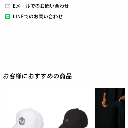
Eメールでのお問い合わせ
メリノウール100％を使用した素材です。
メリノウー
LINEでのお問い合わせ
ルの毛は細長く、非常に滑らかで、吸い付くような肌
触りが特徴です。
また、弾力性にも優れているため、
着用した際の着心地はカシミヤにも匹敵致します。