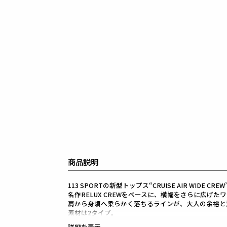
商品説明
113 SPORTの新型トップス“CRUISE AIR WIDE CR
名作RELUX CREWをベースに、横幅をさらに広げ
肩から身頃へ柔らかく落ちるラインが、大人の余裕と
素材は2タイプ。
BOOST BARE JERSEY仕様のNAVYとWHITE
詳細を表示