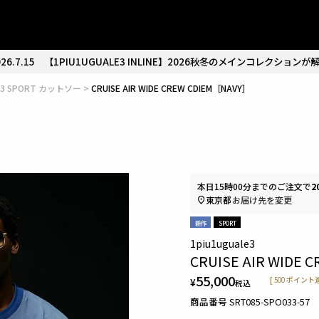
26.7.15
【1PIU1UGUALE3 INLINE】2026秋冬のメインコレクションが
LE3 SPORT カットソー
CRUISE AIR WIDE CREW CDIEM［NAVY］
本日
15時00分
までのご注文で
2
東京都
お届け先を変更
新作
SPORT
1piu1uguale3
CRUISE AIR WIDE 
55,000
¥
[
500
ポイント進
税込
商品番号
SRT085-SPO033-57