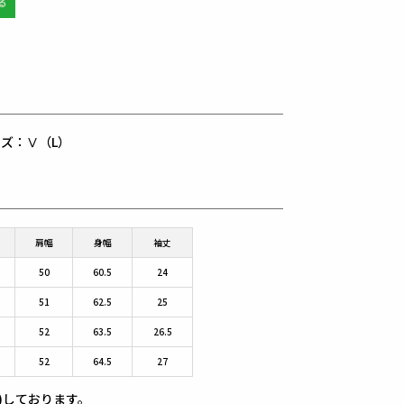
用サイズ：Ⅴ（L）
肩幅
身幅
袖丈
50
60.5
24
51
62.5
25
52
63.5
26.5
52
64.5
27
)しております。