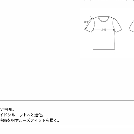
EW”が登場。
たワイドシルエットへと進化。
洗練を宿すルーズフィットを描く。
は、超極細繊維を高密度に編み立てた、