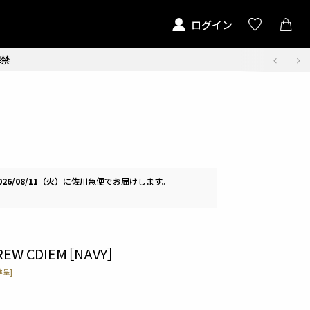
ログイン
解禁
026/08/11（火）
に
佐川急便
でお届けします。
CREW CDIEM［NAVY］
呈]