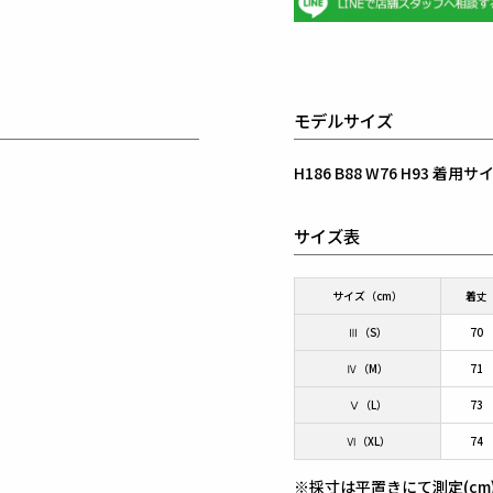
モデルサイズ
H186 B88 W76 H93 着
サイズ表
サイズ（cm）
着丈
Ⅲ（S）
70
Ⅳ（M）
71
Ⅴ（L）
73
Ⅵ（XL）
74
※採寸は平置きにて測定(cm