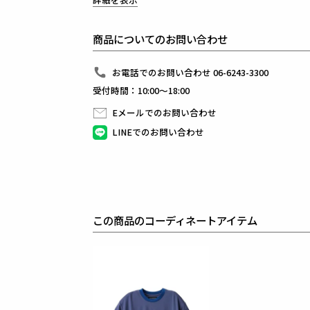
吸い込まれるほど滑らかな“極上の素肌感”が特徴。
しなやかな伸縮性と軽やかなドレープが、日常を上質
もう一方のNAVY × GREENは、超軽量で上質なタッチをも
商品についてのお問い合わせ
深いブルーネイビーに鮮やかなグリーンを効かせたボ
スポーティで知的なアクセントを添える。
今シーズンより採用したNEW CREW NECKは、天
お電話でのお問い合わせ 06-6243-3300
首元に自然な余白と大人のリラックス感をもたらす新
受付時間：10:00～18:00
さらに、デザイン性を損なわず収納力を確保するコン
ミニマルな面構えの中に、確かな機能性を隠し持つ。
Eメールでのお問い合わせ
“豊かな休日を過ごす大人のための、スポーティで洗
シルエット、素材、機能のすべてが進化した、新世代
LINEでのお問い合わせ
素材
BOOST BARE JERSEY
表地 : ナイロン46% レーヨン(ヴィスコース)44% ポ
リブ : ポリエステル100%
この商品のコーディネートアイテム