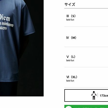
サイズ
Ⅲ（S）
Sold Out
Ⅳ（M）
Ⅴ（L）
Sold Out
Ⅵ（XL）
Sold Out
173cm