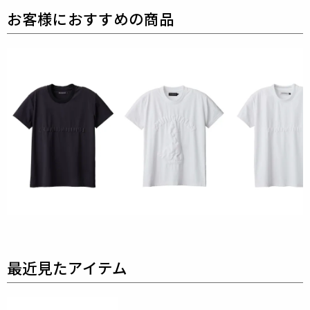
ラグジュアリーとスポーツの新たな均衡が息づく、11
3 SPORTの美学を体現した一着。
素材
TIMELESS JERSEY
表地 : コットン60% リヨセル40%
リブ : ポリエステル100%