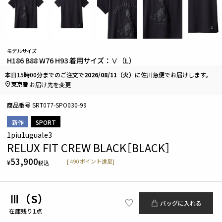
モデルサイズ
H186 B88 W76 H93 着用サイズ：Ⅴ（L）
本日
15時00分
までのご注文で
2026/08/11（火）
に
佐川急便
でお届けします。
東京都
お届け先を変更
商品番号
SRT077-SPO030-99
新作
SPORT
1piu1uguale3
RELUX FIT CREW BLACK［BLACK］
53,900
[
490
ポイント進呈]
¥
税込
Ⅲ（S）
バッグに入れる
在庫残り1点