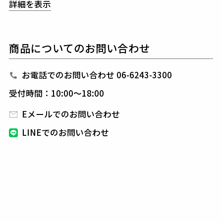
詳細を表示
さらに、給水・速乾・UV軽減機能を併せ持ち、
エレ
ガンスと機能性を高次元で両立させたドレススポーツ
の象徴的素材。
商品についてのお問い合わせ
今シーズンより新クルーネックへとリファイン。
天幅と前くりを広げ、余裕ある表情と静かな高級感を
まとう
“成熟した大人のためのシルエット”へと進化し
お電話でのお問い合わせ 06-6243-3300
た。
受付時間：10:00～18:00
襟には、同糸で編み立てたVINTAGE 2-LAYER RIBを
採用。
Eメールでのお問い合わせ
控えめながら深みのある表情が、タイムレスな美意識
LINEでのお問い合わせ
を際立たせる。
フロントには、THE UNIVERSITY VINTAGE COLLEC
TIONアイコンを、
同色のLIGHT FOAM RUBBER PRI
NTで表現。
視覚と質感が静かに交錯する、ストイックな存在感。
削ぎ落としたミニマリズムと、計算された緩やかなラ
イン。