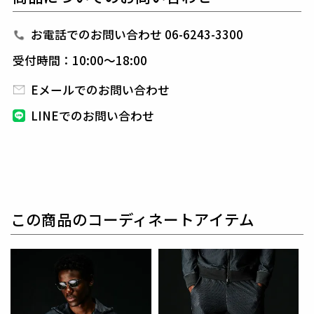
トーンの立体迷彩をまとったハイエンドモデル。
特殊昇華転写で裁断パーツごとに柄を配置し、
縫製後
お電話でのお問い合わせ 06-6243-3300
に陰影が立体的に浮かび上がる唯一無二のテクスチャ
受付時間：10:00～18:00
ーを表現。
テクニカルメッシュ特有の清涼感とモードな深みが共
Eメールでのお問い合わせ
存する。
LINEでのお問い合わせ
無駄を排したナローシルエットと、
膝下から裾へ自然
に流れるテーパードが、脚線美と動作性を両立。
立体パターンとハイストレッチ設計により、
長時間の
着用でも快適なノンストレスフィットを実現する。
裾には113 SPORT専用3D JACQUARD RIBを搭載。
精緻な編み立てによる立体構造が、シャープなライン
この商品のコーディネートアイテム
と力強いキックバックをもたらし、
都会的な佇まいに
奥行きを加える。
スポーツの機能性と、モードの陰影・ドレスの品格を
融合。
都市とアクティブを横断する、モノトーン・グラデー
ションカモの決定版として提案する。