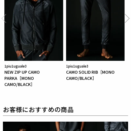
素材
TECHNICAL MESH
表地 : 82% ポリウレタン18%
リブ : ポリエステル100%
1piu1uguale3
1piu1uguale3
NEW ZIP UP CAMO
CAMO SOLID RIB［MONO
PARKA［MONO
CAMO/BLACK］
CAMO/BLACK］