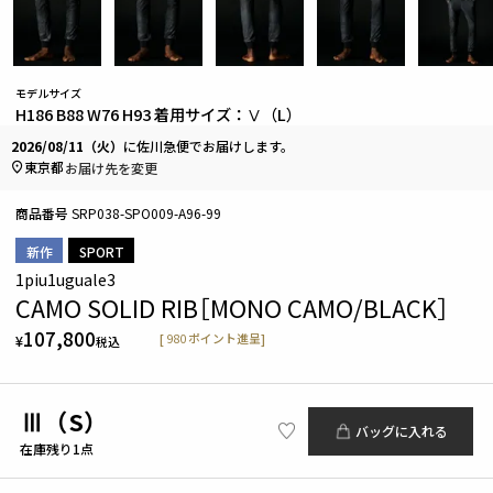
モデルサイズ
H186 B88 W76 H93 着用サイズ：Ⅴ（L）
2026/08/11（火）
に
佐川急便
でお届けします。
東京都
お届け先を変更
商品番号
SRP038-SPO009-A96-99
新作
SPORT
1piu1uguale3
CAMO SOLID RIB［MONO CAMO/BLACK］
107,800
[
980
ポイント進呈]
¥
税込
Ⅲ（S）
バッグに入れる
在庫残り1点