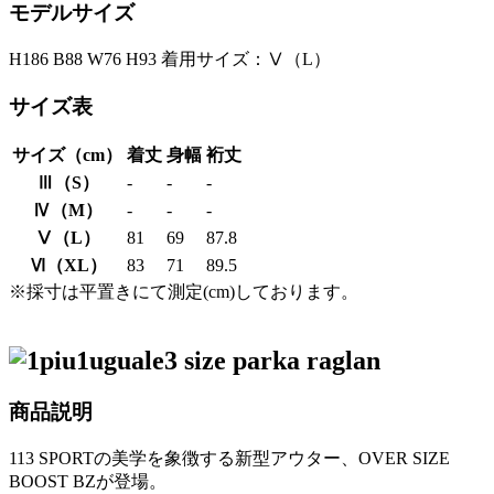
モデルサイズ
H186 B88 W76 H93 着用サイズ：Ⅴ（L）
サイズ表
サイズ（cm）
着丈
身幅
裄丈
Ⅲ（S）
-
-
-
Ⅳ（M）
-
-
-
Ⅴ（L）
81
69
87.8
Ⅵ（XL）
83
71
89.5
※採寸は平置きにて測定(cm)しております。
商品説明
113 SPORTの美学を象徴する新型アウター、OVER SIZE
BOOST BZが登場。