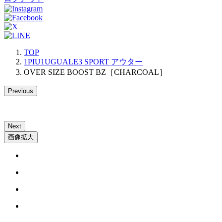
TOP
1PIU1UGUALE3 SPORT アウター
OVER SIZE BOOST BZ［CHARCOAL］
Previous
Next
画像拡大