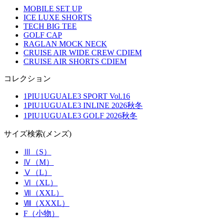
MOBILE SET UP
ICE LUXE SHORTS
TECH BIG TEE
GOLF CAP
RAGLAN MOCK NECK
CRUISE AIR WIDE CREW CDIEM
CRUISE AIR SHORTS CDIEM
コレクション
1PIU1UGUALE3 SPORT Vol.16
1PIU1UGUALE3 INLINE 2026秋冬
1PIU1UGUALE3 GOLF 2026秋冬
サイズ検索(メンズ)
Ⅲ（S）
Ⅳ（M）
Ⅴ（L）
Ⅵ（XL）
Ⅶ（XXL）
Ⅷ（XXXL）
F（小物）