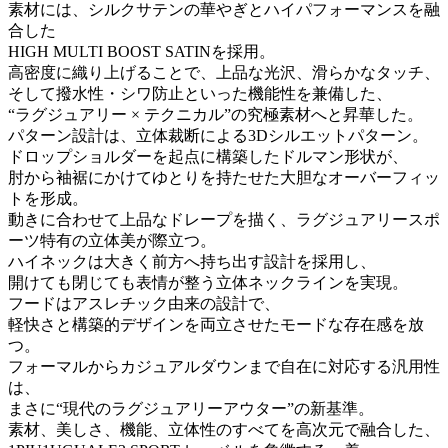
素材には、シルクサテンの華やぎとハイパフォーマンスを融
合した
HIGH MULTI BOOST SATINを採用。
高密度に織り上げることで、上品な光沢、滑らかなタッチ、
そして撥水性・シワ防止といった機能性を兼備した、
“ラグジュアリー × テクニカル”の究極素材へと昇華した。
パターン設計は、立体裁断による3Dシルエットパターン。
ドロップショルダーを起点に構築したドルマン形状が、
肘から袖裾にかけてゆとりを持たせた大胆なオーバーフィッ
トを形成。
動きに合わせて上品なドレープを描く、ラグジュアリースポ
ーツ特有の立体美が際立つ。
ハイネックは大きく前方へ持ち出す設計を採用し、
開けても閉じても表情が整う立体ネックラインを実現。
フードはアスレチック由来の設計で、
軽快さと構築的デザインを両立させたモードな存在感を放
つ。
フォーマルからカジュアルダウンまで自在に対応する汎用性
は、
まさに“現代のラグジュアリーアウター”の新基準。
素材、美しさ、機能、立体性のすべてを高次元で融合した、