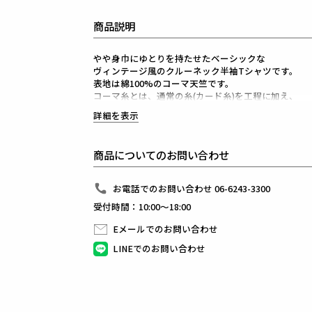
商品説明
やや身巾にゆとりを持たせたベーシックな
ヴィンテージ風のクルーネック半袖Tシャツです。
表地は綿100%のコーマ天竺です。
コーマ糸とは、通常の糸(カード糸)を工程に加え、
短繊維の除去と繊維の平行度を良くするための
詳細を表示
コーマという機械を通して精製した綿の細番手高級糸
毛羽がなく、さらりとなめらかな肌触りが特徴です。
ケミカルウォッシュとグラインダー加工(衿、袖口、裾
商品についてのお問い合わせ
ロゴプリントにて着古したヴィンテージの雰囲気を表
また「1piu1ug」プリントはロゴデータ自体にかすれ
更にクラックインク(ひび割れ)にパール粉を混ぜてメ
お電話でのお問い合わせ 06-6243-3300
受付時間：10:00～18:00
生産国：日本
Eメールでのお問い合わせ
素材
LINEでのお問い合わせ
コットン100%