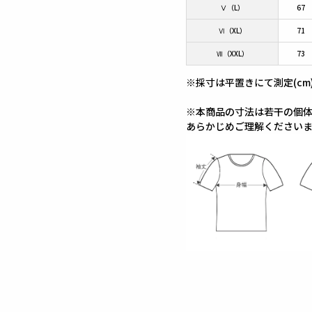
Ⅴ（L）
67
Ⅵ（XL）
71
Ⅶ（XXL）
73
※採寸は平置きにて測定(cm
※本商品の寸法は若干の個
あらかじめご理解ください