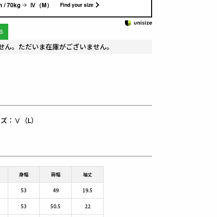
 / 70kg
Ⅳ（M）
Find your size
せん。ただいま在庫がございません。
用サイズ：Ⅴ（L）
身幅
肩幅
袖丈
53
49
19.5
53
50.5
22