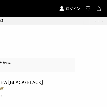
ログイン
解禁
きません
CREW［BLACK/BLACK］
呈]
9