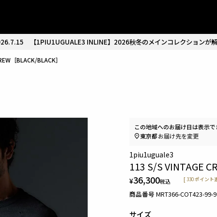
26.7.15
【1PIU1UGUALE3 INLINE】2026秋冬のメインコレクションが
 CREW［BLACK/BLACK］
この地域へのお届け日は表示で
東京都
お届け先を変更
1piu1uguale3
113 S/S VINTAGE 
36,300
¥
[
330
ポイント進
税込
商品番号
MRT366-COT423-99-9
サイズ