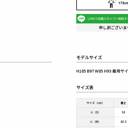
173cm
申し訳ございま
モデルサイズ
H185 B97 W85 H93 着
サイズ表
サイズ（cm）
着丈
Ⅲ（S）
58
Ⅳ（M）
65.5