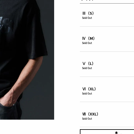
Ⅲ（S）
Sold Out
Ⅳ（M）
Sold Out
Ⅴ（L）
Sold Out
Ⅵ（XL）
Sold Out
Ⅶ（XXL）
Sold Out