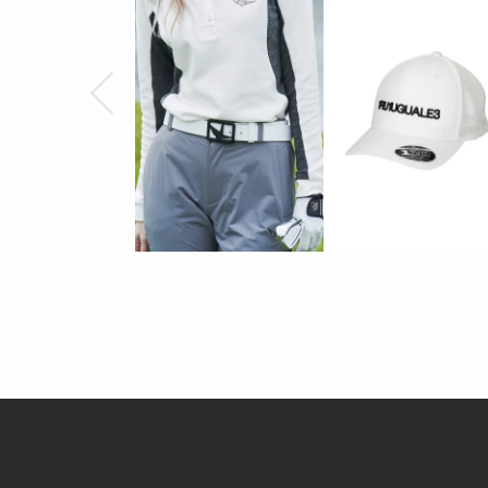
表地 : ナイロン83% ポリウレタン17%
リブ : ポリエステル100%