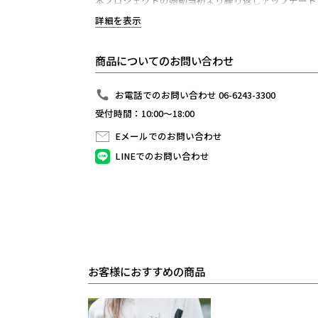
本プロジェクトの始動当初より繰り返しアップデート
ハイパーストレッチシリーズの新素材となるコレクシ
詳細を表示
113 SPORT COLLECTIONの仕様であるラグランショル
両袖に新配合・即時の編み立て方法で作成された3段
究極の肌触りと鋭い伸縮性を兼ね備えた最新素材を使
商品についてのお問い合わせ
吸水速乾、UV軽減、冷感接触、上質さと機能性を高
完全ノンストレスな着心地を提供します。
前作から素材と資材を大幅にグレードアップ。
お電話でのお問い合わせ 06-6243-3300
厳選された素材が生み出す風合いは、触れるだけでそ
受付時間：10:00～18:00
パターン数を増やし、立体的な設計を追求。
フィット感が向上し、抜群の伸縮性を生み出します。
Eメールでのお問い合わせ
縫製技術の精度、仕上がりの美しさ含め極上のディテ
ネック部分を前へ持ち出し、天幅を狭めたことで、首
LINEでのお問い合わせ
風を防ぐ実用性とともに、洗練された印象を与えます
さらに、フードの形状も見直され、被ったときの立体
デザインとしての完成度を一段引き上げています。
ポケット位置を高めに設定することで、実用性とスタ
着丈を5cm短く調整することで、モダンなシルエッ
金属製の逆開式ジップに、オリジナルを採用。
定番アイテムに求められる機能性と、現代的な感覚の
細部までこだわり抜かれたデザインは、あらゆるシー
日常の中で違いを生む一着として、自信を持っておす
素材
BOOST JERSEY