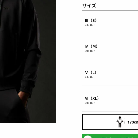
サイズ
Ⅲ（S）
Sold Out
Ⅳ（M）
Sold Out
Ⅴ（L）
Sold Out
Ⅵ（XL）
Sold Out
173cm