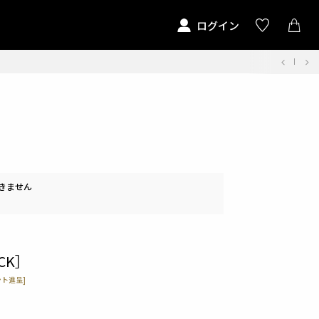
ログイン
きません
CK］
ト進呈]