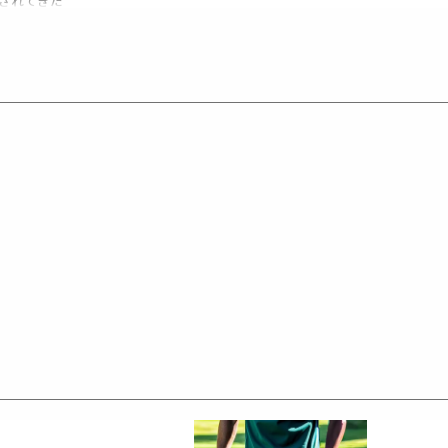
されてきた
ョン。
ダーZIP UP PARKAは、
ジャガードリブを使用。
用しています。
い次元で両立させ、
の品質の高さを実感させます。
ールワークを実現しました。
元のフィット感がアップ。
。
感や存在感が向上。
イリッシュな印象が両立。
トを生み出し、コーディネートの幅を広げています。
調和。
ンで活躍する信頼性を備えています。
すめできるプロダクトです。