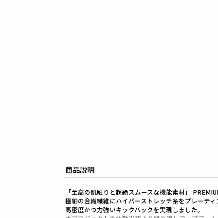
商品説明
「至高の肌触りと超絶スムースな機能素材」 PREMIUM B
極細の合繊繊維にハイパーストレッチ糸をプレーティ
高密度かつ力強いキックバックを実現しました。