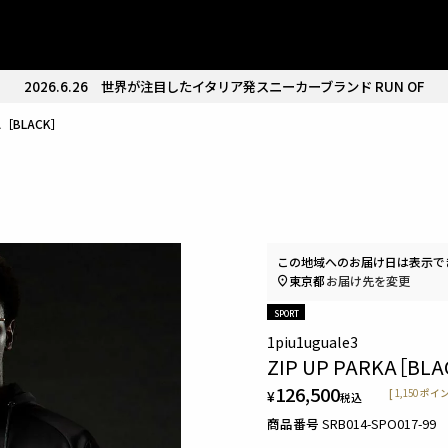
2026.6.26
世界が注目したイタリア発スニーカーブランド RUN OF
KA［BLACK］
この地域へのお届け日は表示で
東京都
お届け先を変更
SPORT
1piu1uguale3
ZIP UP PARKA［BLA
126,500
¥
[
1,150
ポイン
税込
商品番号
SRB014-SPO017-99