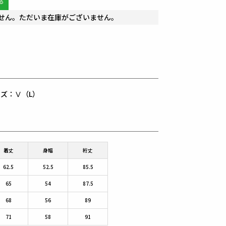
せん。ただいま在庫がございません。
用サイズ：Ⅴ（L）
着丈
身幅
裄丈
62.5
52.5
85.5
65
54
87.5
68
56
89
71
58
91