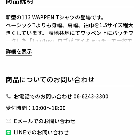
商品説明
新型の113 WAPPEN Tシャツの登場です。
ベーシックTよりも身幅、肩幅、袖巾を1.5サイズ程大
きくしています。
表地共地にてワッペン上にパッチワ
ークした「1piu1ug」ロゴが
アイキャッチーで一枚で
アウター使いするもよし、
インナー使いするもよしの
詳細を表示
逸品です。
生産国：日本
商品についてのお問い合わせ
素材
お電話でのお問い合わせ 06-6243-3300
20/1 VINTAGE EFFECT COTTON
コットン100%
受付時間：10:00～18:00
太番手の空乏糸を度詰めで編むことにより膨らみのあ
Eメールでのお問い合わせ
るハリコシ感を出しています。
綺麗目の商品が多い
中、敢えての粗野感を全面に打ち出した天竺組織で
LINEでのお問い合わせ
す。
まるで製品染をしたような絶妙なフェード感を生