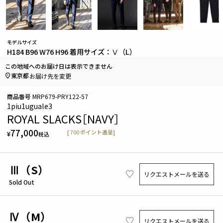
モデルサイズ
H184 B96 W76 H96 着用サイズ：Ⅴ（L）
この地域へのお届け日は表示できません
東京都
お届け先を変更
商品番号
MRP679-PRY122-57
1piu1uguale3
ROYAL SLACKS［NAVY］
77,000
[
700
ポイント進呈]
¥
税込
Ⅲ（S）
リクエストメールを送る
Sold Out
Ⅳ（M）
リクエストメールを送る