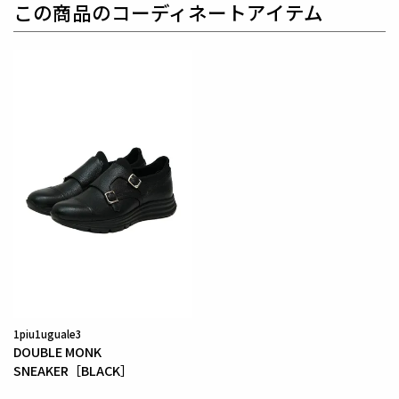
この商品のコーディネートアイテム
ットのスラックスです。
生産国：日本
素材
FLANNEL 2WAY
表地 : ポリエステル70% レーヨン26% ポリウレタン
4%
別布 : キュプラ100%
綺麗目な外観、ふんわりとした柔らかなタッチと
2W
AYストレッチによる快適な履き心地を実現したソフト
フランネル素材です。
身体からの水分を吸収して発熱する機能素材です。
1piu1uguale3
DOUBLE MONK
SNEAKER［BLACK］