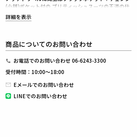
(小銭)ポケット付の
ブリティッシュスーツの王道の仕
様です。
詳細を表示
スーツの仕立ての良し悪しはいかに衿が立体的である
かが一つのポイントです。
このROYALジャケットはA
MFステッチ(手縫い風ステッチ)を入れることで
美し
商品についてのお問い合わせ
い衿の状態を保つことができ、且つきちんと仕立てら
れた見た目になり、
デザインのアクセントにもなりま
す。
お電話でのお問い合わせ 06-6243-3300
AMFステッチとはAmerican Machine and Foundry社
受付時間：10:00～18:00
が開発した、
AMFミシン(手縫い風ミシン)を使用し、
手仕事の柔らかさや温かみを再現したステッチのこと
Eメールでのお問い合わせ
です。
1piu1uguale3が得意とするシャープで美しい
LINEでのお問い合わせ
シルエットに加え、
ストレッチ素材と3Dパターン＆
立体裁断により、
細身ながらストレスのない着心地を
キープしてくれます。
また、1piu1uguale3オリジナ
ルの折鶴ピンをラペルに付属しています。
組下のパンツはCOMFYセットアップのパンツ同型の
センタープレス入り、
裾はダブル仕上げで美脚シルエ