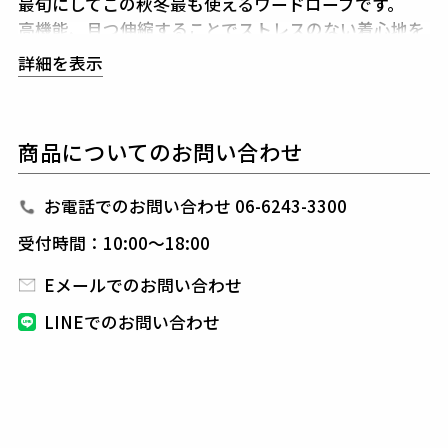
最旬にしてこの秋冬最も使えるワードローブです。
高機能、且つ伸縮することでストレスのない着心地を
堪能できるセットアップです。
詳細を表示
今季はピークドラペルのシングルブレストJKTをクレ
イジー仕様にし、
腰ポケットをフラップ付きにアップ
デートしています。
商品についてのお問い合わせ
1PIU1UGUALE3が得意とするシャープで美しいシル
エットに加え
高機能ストレッチ素材と3Dパターン＆
立体裁断により
細身ながらストレスのない着心地をキ
お電話でのお問い合わせ 06-6243-3300
ープしてくれます。
受付時間：10:00～18:00
また、1piu1uguale3オリジナルの折鶴ピンをラペル
に付属しています。
Eメールでのお問い合わせ
組下のパンツもクレイジー仕様にアップデートし、テ
LINEでのお問い合わせ
ーパードの美しいシルエットと
ピンタックを入れたフ
ロントのセンタークリースが特徴的で
裾始末はクラシ
ックなダブル仕立て。
インナーはシャツに限らずニットやカットソーと合わ
せても品格を保つことができ、
快適性とドレス性を兼