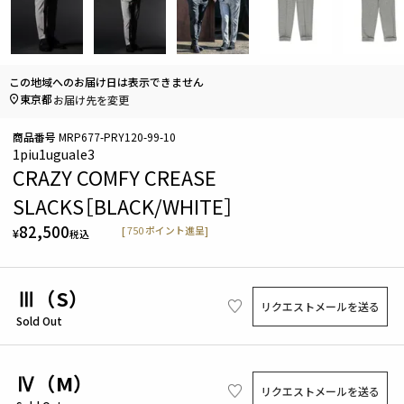
この地域へのお届け日は表示できません
東京都
お届け先を変更
商品番号
MRP677-PRY120-99-10
1piu1uguale3
CRAZY COMFY CREASE
SLACKS［BLACK/WHITE］
82,500
[
750
ポイント進呈]
¥
税込
Ⅲ（S）
リクエストメールを送る
Sold Out
Ⅳ（M）
リクエストメールを送る