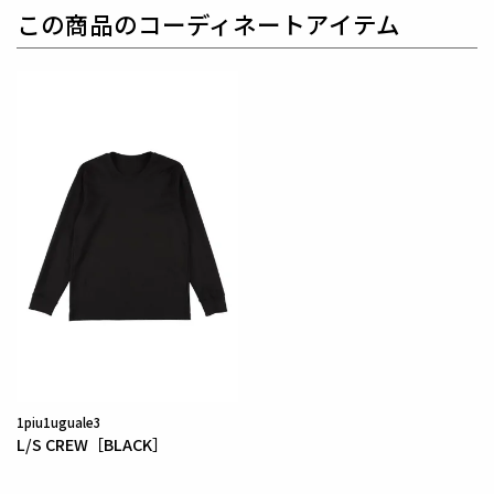
ね備えシーンを選ばない万能セットアップに仕上げて
この商品のコーディネートアイテム
います。
生産国：日本
素材
BEAT WARM HOUNDTOOTH / GLENCHECK
表地 : ポリエステル48% レーヨン48% ポリウレタン
4%
別布 : コットン100%
ポリエステル：レーヨンの割合が50：50の特殊混紡
糸を使用した
新しいTRストレッチ素材です。
吸湿発熱の暖かい素材の裏起毛です。
千鳥柄とグレンチェック柄をクレイジー仕様にてコン
1piu1uguale3
ビ使いしています。
L/S CREW［BLACK］