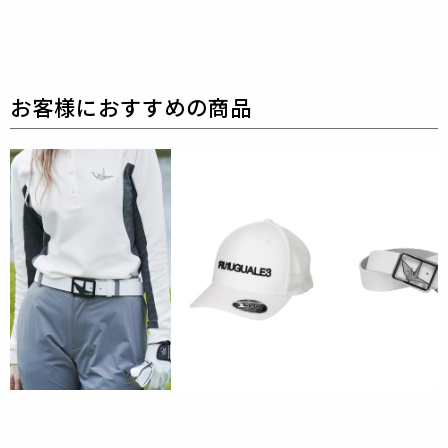
して
よりソフトで滑らかな風合いを演出するウール1
00%素材です。
その紡績方法にはイタリアの老舗紡績
(ゼニア)の技術を取り入れております。
糸に負荷がか
からない絶妙な加減で紡績・バソラン加工することで
糸の膨らみをキープしています。
それゆえ防縮ウール
であってもふっくらとした風合いと軽く、
嵩高性に秀
でた素材となっています。
ウール本来の優しいタッチ
で着心地よくお召しいただけます。