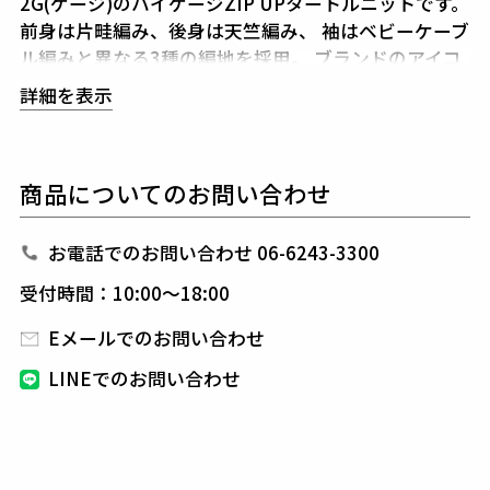
2G(ゲージ)のハイゲージZIP UPタートルニットです。
前身は片畦編み、後身は天竺編み、
袖はベビーケーブ
ル編みと異なる3種の編地を採用。
ブランドのアイコ
ンである「折鶴」を
左胸に同色で立体的に刺繍してい
詳細を表示
ます。
また、袖口、裾のリブ上に矢振り柄を入れるこ
とで
飽きの来ないシンプルなデザインの中にもアクセ
ントを加えています。
今期はプルオーバーのタートル
商品についてのお問い合わせ
ネックではなく
前開きZIPPER仕様をご提案します。
真冬のインナーとして最適な逸品です。
お電話でのお問い合わせ 06-6243-3300
生産国：日本
受付時間：10:00～18:00
Eメールでのお問い合わせ
素材
CASHFEEL
LINEでのお問い合わせ
ウール100%
オーストラリアウールの中でもトップレベルの繊細な
19.5micの
エクストラファインメリノウールを原料と