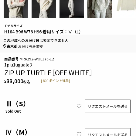
モデルサイズ
H184 B96 W76 H96 着用サイズ：Ⅴ（L）
この地域へのお届け日は表示できません
東京都
お届け先を変更
商品番号
MRK292-WOL176-12
1piu1uguale3
ZIP UP TURTLE［OFF WHITE］
88,000
[
800
ポイント進呈]
¥
税込
Ⅲ（S）
リクエストメールを送る
Sold Out
Ⅳ（M）
リクエストメールを送る