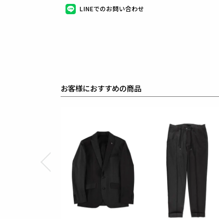
LINEでのお問い合わせ
生産国：日本
素材
SOFT THERMO STRETCH
表地 : コットン48% ポリエステル37% アクリル8%
裏地 : キュプラ100%
袖裏 : ポリエステル100%
水分を吸収して発熱するソフトサーモの機能性はもち
アクリルレーヨン糸のソフトな風合い感も特徴です。
一見ウールのような見え方をするウールライク綿複合
オックスと鹿の子のような異なる織組織をクレイジー