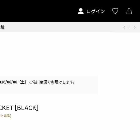
ログイン
解禁
026/08/08（土）
に
佐川急便
でお届けします。
ACKET［BLACK］
ト進呈]