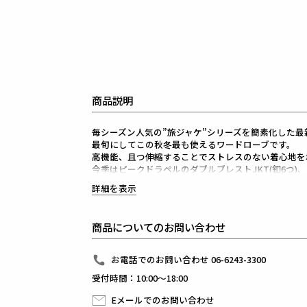
商品説明
毎シーズン人気の”旅ジャケ”シリーズを簡素化した最新作
最旬にしてこの秋冬最も使えるワードローブです。
高機能、且つ伸縮することでストレスのない着心地を
今季はピークドラペルのダブルブレストJKT(釦6つ)、
ピークドラペルのシングルブレストJKTをクレイジー
詳細を表示
腰ポケットをフラップ付きにアップデートしています
1PIU1UGUALE3が得意とするシャープで美しいシル
高機能ストレッチ素材と3Dパターン＆立体裁断によ
商品についてのお問い合わせ
細身ながらストレスのない着心地をキープしてくれま
また、1piu1uguale3オリジナルの折鶴ピンをラペ
組下のパンツもクレイジー仕様にアップデートし、テ
お電話でのお問い合わせ 06-6243-3300
ピンタックを入れたフロントのセンタークリースが特
受付時間：10:00～18:00
裾始末はクラシックなダブル仕立て。
インナーはシャツに限らずニットやカットソーと合わ
Eメールでのお問い合わせ
快適性とドレス性を兼ね備えシーンを選ばない万能セ