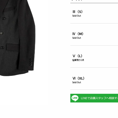
Ⅲ（S）
Sold Out
Ⅳ（M）
Sold Out
Ⅴ（L）
在庫残り1点
Ⅵ（XL）
Sold Out