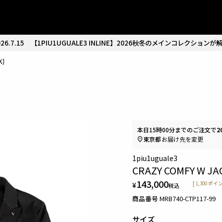
26.7.15
【1PIU1UGUALE3 INLINE】2026秋冬のメインコレクションが
CK］
本日
15時00分
までのご注文で
2
東京都
お届け先を変更
1piu1uguale3
CRAZY COMFY W J
143,000
¥
[
1,300
ポイン
税込
商品番号
MRB740-CTP117-99
サイズ