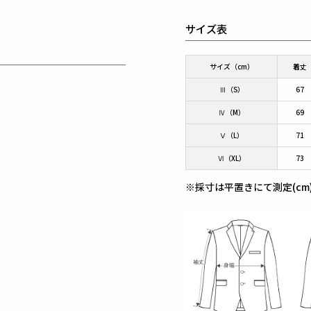
サイズ表
サイズ（cm）
着丈
Ⅲ（S）
67
Ⅳ（M）
69
Ⅴ（L）
71
Ⅵ（XL）
73
※採寸は平置きにて測定(cm