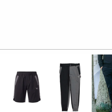
 レーヨン5% ポリウレタン2%
ろん、
素材です。
仕様にてコンビ使いしています。