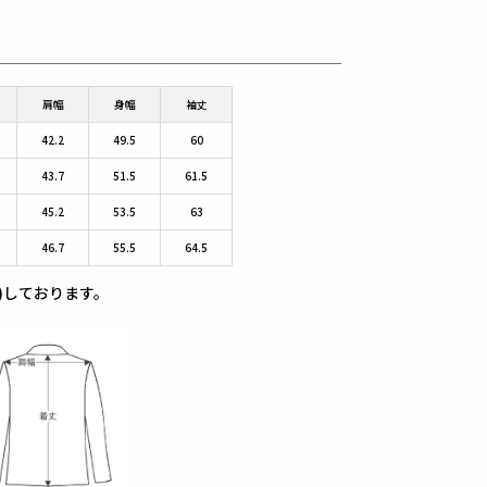
肩幅
身幅
袖丈
42.2
49.5
60
43.7
51.5
61.5
45.2
53.5
63
46.7
55.5
64.5
)しております。