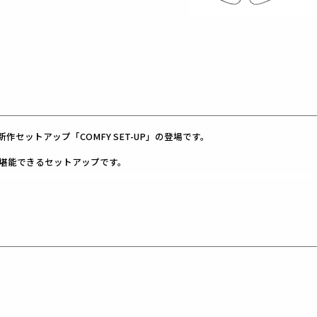
セットアップ「COMFY SET-UP」の登場です。
堪能できるセットアップです。
仕様にし、
。
エットに加え
り
す。
ルに付属しています。
ーパードの美しいシルエットと
徴的で
せても品格を保つことができ、
ットアップに仕上げています。