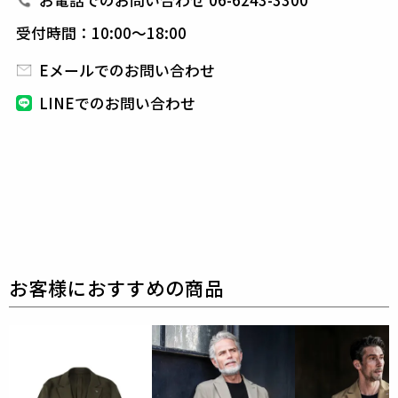
お電話でのお問い合わせ 06-6243-3300
受付時間：10:00～18:00
素材
Eメールでのお問い合わせ
サラリとしたパウダリーなタッチと着心地の良いスト
レッチ性が特徴の
ナイロン×ポリウレタンの2WAYス
LINEでのお問い合わせ
トレッチタフタです。
ナチュラルな表情感と微光沢感
が上品です。
コンパクトにまとまり、ポケッタブルな
軽量セットアップに最適です。
また、撥水、UVカッ
トの機能も併せ持ちます。
表地 : ナイロン81% ポリウレタン19%
別布 : キュプラ100%