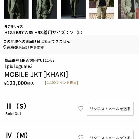
モデルサイズ
H185 B97 W85 H93 着用サイズ：Ⅴ（L）
この地域へのお届け日は表示できません
東京都
お届け先を変更
商品番号
MRB708-NYU111-67
1piu1uguale3
MOBILE JKT［KHAKI］
121,000
[
1,100
ポイント進呈]
¥
税込
Ⅲ（S）
リクエストメールを送る
Sold Out
Ⅳ（M）
リクエストメールを送る