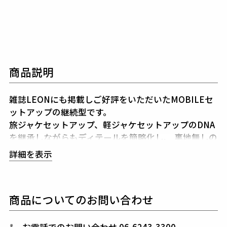
商品説明
雑誌LEONにも掲載しご好評をいただいたMOBILEセ
ットアップの継続型です。
旅ジャケセットアップ、軽ジャケセットアップのDNA
を継承しながらもディテールを簡略化し、
裏地無しの
一枚仕立で軽く仕上げました。
詳細を表示
共生地で作られた専用ポーチを付属することでどこで
も携帯、
持ち運びやすいセットアップになりました。
※ジャケットのラペルに付属している折鶴ピンは専用
商品についてのお問い合わせ
ポーチと一緒に同封しております。
生産国：日本