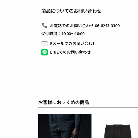
また、1piu1uguale3オリジナルの折鶴ピンをラペ
インナーはシャツに限らず、ニットやカットソーと合
商品についてのお問い合わせ
快適性とドレス性を兼ね備えシーンを選ばない万能セ
今季はセミピークドラペルのダブルジャケット、ノッ
組下のスラックスはテーパードの美しいシルエットと
お電話でのお問い合わせ 06-6243-3300
ピンタックを入れたフロントのセンタークリースが特
受付時間：10:00～18:00
裾始末はクラシックなダブル仕立て。
ウエストシャーリングリブとドローコードにてリラッ
Eメールでのお問い合わせ
ドローコードを内側に落とすことでベルト着用も可能な
前開きはZIPPERフライ、釦は1PIU1UGUALE3
LINEでのお問い合わせ
生産国：日本
素材
COTTON COMPRESSOR
綿の混用率が60％近くありながら極限まで毛羽を減
合繊タッチの生地に仕上げました。PU混でハイゲー
目の詰まった生地で、非常に仕立て映えします。
糸番手ムラが少なく、毛羽が出にくいコンパクト紡績
ナイロンとポリウレタンを交編することにより、スポ
機械の特性上、ループを小さく編むことができ、度詰
また、整理加工では特殊なシルケット加工を施してい
表地 : コットン58% ナイロン37% ポリウレタン5%
別布 : コットン100%