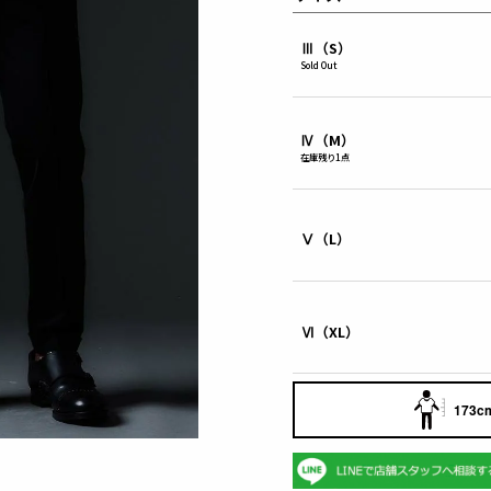
Ⅲ（S）
Sold Out
Ⅳ（M）
在庫残り1点
Ⅴ（L）
Ⅵ（XL）
173cm