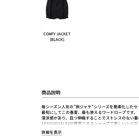
COMFY JACKET
［BLACK］
商品説明
毎シーズン人気の”旅ジャケ”シリーズを簡素化したセット
最旬にしてこの春夏、最も使えるワードローブです。
清涼感があり、且つ伸縮することでストレスのない着
1PIU1UGUALE3が得意とするシャープで美しいシル
高機能ストレッチ素材と 3Dパターン＆立体裁断によ
詳細を表示
細身ながらストレスのない着心地をキープしてくれま