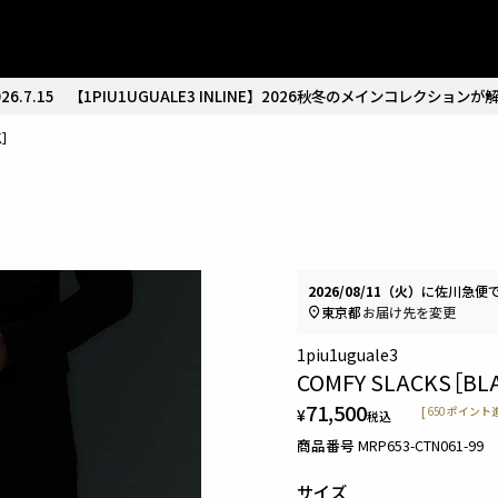
26.7.15
【1PIU1UGUALE3 INLINE】2026秋冬のメインコレクションが
K］
2026/08/11（火）
に
佐川急便
東京都
お届け先を変更
1piu1uguale3
COMFY SLACKS［BL
71,500
¥
[
650
ポイント進
税込
商品番号
MRP653-CTN061-99
サイズ