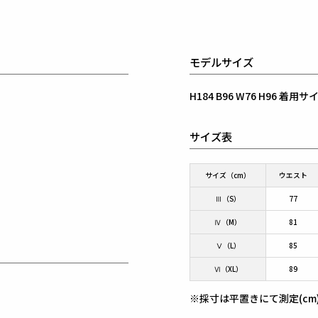
モデルサイズ
H184 B96 W76 H96 着
サイズ表
サイズ（cm）
ウエスト
Ⅲ（S）
77
Ⅳ（M）
81
Ⅴ（L）
85
Ⅵ（XL）
89
※採寸は平置きにて測定(cm