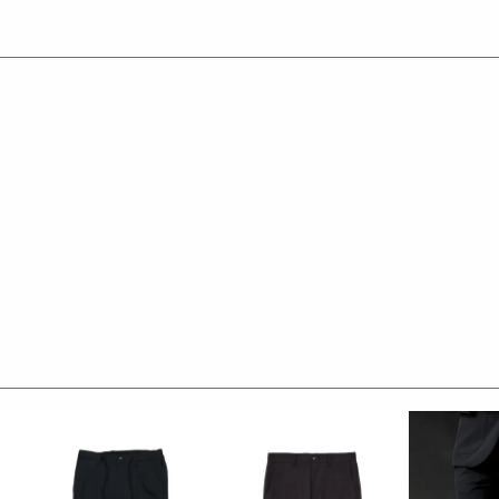
ルに付属しています。
わせても品格を保つことができ、
ットアップに仕上げています。
チドラペルのシングルジャケット、
徴的で、
クスして着用しても良し、
2WAY仕様です。
ロゴ入り本水牛釦を採用しています。
らし、
ジの為、
綿糸を用いたハイゲージのストレッチ素材です。
ーティーな要素とストレッチ性を兼ね備えています。
めで編みたてていますので、非常にコシのある素材です。
ますので、仕立て映えするハリ感のある素材です。