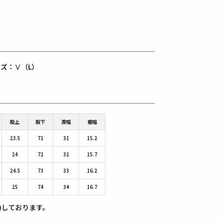
用サイズ：Ⅴ（L）
股上
股下
渡幅
裾幅
23.5
71
31
15.2
24
72
32
15.7
24.5
73
33
16.2
25
74
34
16.7
)しております。