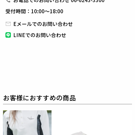
お電話でのお問い合わせ 06-6243-3300
上げています。
受付時間：10:00～18:00
Eメールでのお問い合わせ
素材
WOOL HYBRID BONDING JERSEY
LINEでのお問い合わせ
outer
sarface : wool 100%
base cloth : polyester 93%
polyurethane 7%
other : polyester 100%
Face : W100
Back : P96 / Pu7
表に毛 100%、裏にポ
リエステル Pu、2つの生地をボンディングすることに
より、
ウールジャージの色合いと風合いにより
新し
いハリ感も持たせた高級感のあるハイブリッド素材で
す。