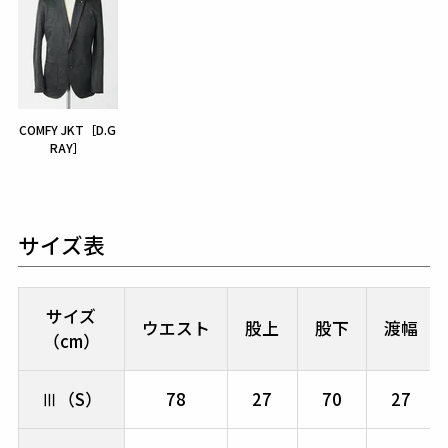
COMFY JKT［D.G
RAY］
サイズ表
サイズ
ウエスト
股上
股下
渡幅
（cm）
Ⅲ（S）
78
27
70
27