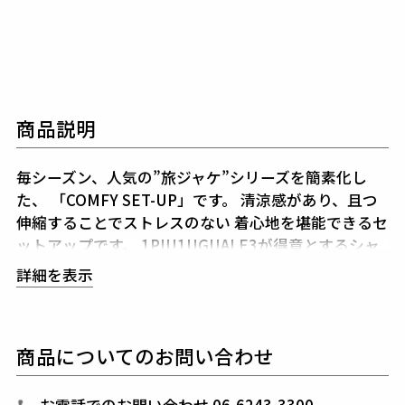
商品説明
毎シーズン、人気の”旅ジャケ”シリーズを簡素化し
た、
「COMFY SET-UP」です。
清涼感があり、且つ
伸縮することでストレスのない
着心地を堪能できるセ
ットアップです。
1PIU1UGUALE3が得意とするシャ
ープで美しいシルエットに加え
高機能ストレッチ素材
詳細を表示
と3Dパターン＆立体裁断により細身ながら
ストレス
のない着心地をキープしてくれます。
また、1piu1ug
uale3オリジナルの折鶴ピンをラペルに付属していま
商品についてのお問い合わせ
す。
インナーはシャツに限らず、ニットやカットソー
と合わせても品格を保つことができ、
快適性とドレス
性を兼ね備えシーンを選ばない万能セットアップに仕