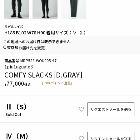
モデルサイズ
H185 B102 W78 H90 着用サイズ：Ⅴ（L）
この地域へのお届け日は表示できません
東京都
お届け先を変更
商品番号
MRP589-WOU005-97
1piu1uguale3
COMFY SLACKS［D.GRAY］
77,000
[
700
ポイント進呈]
¥
税込
Ⅲ（S）
リクエストメールを送る
Sold Out
Ⅳ（M）
リクエストメールを送る