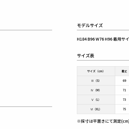
モデルサイズ
H184 B96 W76 H96 着
サイズ表
サイズ（cm）
着丈
Ⅲ（S）
69
Ⅳ（M）
71
Ⅴ（L）
73
Ⅵ（XL）
75
※採寸は平置きにて測定(cm