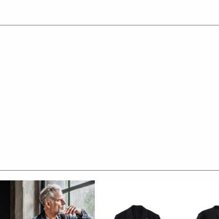
ルに付属しています。
わせても品格を保つことができ、
ットアップに仕上げています。
チドラペルのシングルジャケット、
徴的で、
クスして着用しても良し、
2WAY仕様です。
ロゴ入り本水牛釦を採用しています。
らし、
ジの為、
綿糸を用いたハイゲージのストレッチ素材です。
ーティーな要素とストレッチ性を兼ね備えています。
めで編みたてていますので、非常にコシのある素材です。
ますので、仕立て映えするハリ感のある素材です。