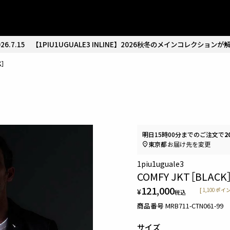
26.7.15
【1PIU1UGUALE3 INLINE】2026秋冬のメインコレクションが
K］
明日
15時00分
までのご注文で
2
東京都
お届け先を変更
1piu1uguale3
COMFY JKT［BLACK
121,000
¥
[
1,100
ポイン
税込
商品番号
MRB711-CTN061-99
サイズ