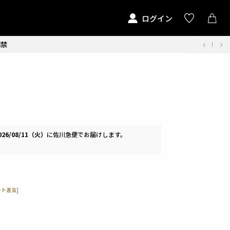
ログイン
解禁
026/08/11（火）
に
佐川急便
でお届けします。
］
ト進呈]