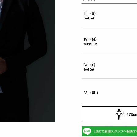
Ⅲ（S）
Sold Out
Ⅳ（M）
在庫残り1点
Ⅴ（L）
Sold Out
Ⅵ（XL）
173cm