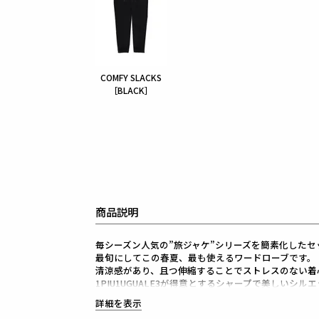
COMFY SLACKS
［BLACK］
商品説明
毎シーズン人気の”旅ジャケ”シリーズを簡素化したセット
最旬にしてこの春夏、最も使えるワードローブです。
清涼感があり、且つ伸縮することでストレスのない着
1PIU1UGUALE3が得意とするシャープで美しいシル
高機能ストレッチ素材と 3Dパターン＆立体裁断によ
詳細を表示
細身ながらストレスのない着心地をキープしてくれま