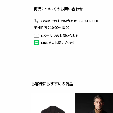
また、1piu1uguale3オリジナルの折鶴ピンをラペ
インナーはシャツに限らず、ニットやカットソーと合
商品についてのお問い合わせ
快適性とドレス性を兼ね備えシーンを選ばない万能セ
今季はセミピークドラペルのダブルジャケット、ノッ
組下のスラックスはテーパードの美しいシルエットと
お電話でのお問い合わせ 06-6243-3300
ピンタックを入れたフロントのセンタークリースが特
受付時間：10:00～18:00
裾始末はクラシックなダブル仕立て。
ウエストシャーリングリブとドローコードにてリラッ
Eメールでのお問い合わせ
ドローコードを内側に落とすことでベルト着用も可能な
前開きはZIPPERフライ、釦は1PIU1UGUALE3
LINEでのお問い合わせ
生産国：日本
素材
COTTON COMPRESSOR
綿の混用率が60％近くありながら極限まで毛羽を減
合繊タッチの生地に仕上げました。PU混でハイゲー
目の詰まった生地で、非常に仕立て映えします。
糸番手ムラが少なく、毛羽が出にくいコンパクト紡績
ナイロンとポリウレタンを交編することにより、スポ
機械の特性上、ループを小さく編むことができ、度詰
また、整理加工では特殊なシルケット加工を施してい
表地 : コットン58% ナイロン37% ポリウレタン5%
裏地 : キュプラ100%