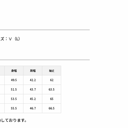
用サイズ：Ⅴ（L）
身幅
肩幅
袖丈
49.5
42.2
62
51.5
43.7
63.5
53.5
45.2
65
55.5
46.7
66.5
)しております。