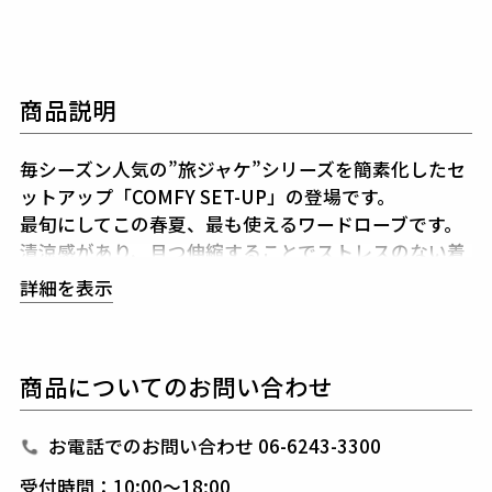
商品説明
毎シーズン人気の”旅ジャケ”シリーズを簡素化したセ
ットアップ「COMFY SET-UP」の登場です。
最旬にしてこの春夏、最も使えるワードローブです。
清涼感があり、且つ伸縮することでストレスのない着
心地を堪能できるセットアップです。
1PIU1UGUALE
詳細を表示
3が得意とするシャープで美しいシルエットに加え
高
機能ストレッチ素材と 3Dパターン＆立体裁断により
細身ながらストレスのない着心地をキープしてくれま
商品についてのお問い合わせ
す。
また、1piu1uguale3オリジナルの折鶴ピンをラ
ペルに付属しています。
インナーはシャツに限らず、
ニットやカットソーと合わせても品格を保つことがで
お電話でのお問い合わせ 06-6243-3300
き、
快適性とドレス性を兼ね備えシーンを選ばない万
受付時間：10:00～18:00