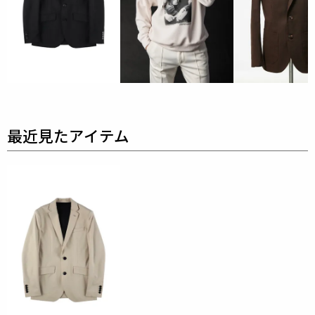
ゲージの為、
目の詰まった生地で、非常に仕立て映え
します。
糸番手ムラが少なく、毛羽が出にくいコンパ
クト紡績綿糸を用いたハイゲージのストレッチ素材で
す。
ナイロンとポリウレタンを交編することにより、
スポーティーな要素とストレッチ性を兼ね備えていま
す。
機械の特性上、ループを小さく編むことができ、
度詰めで編みたてていますので、非常にコシのある素
材です。
また、整理加工では特殊なシルケット加工を
施していますので、仕立て映えするハリ感のある素材
です。
表地 : コットン58% ナイロン37% ポリウレタン5%
裏地 : キュプラ100%
別布 : ポリエステル100%