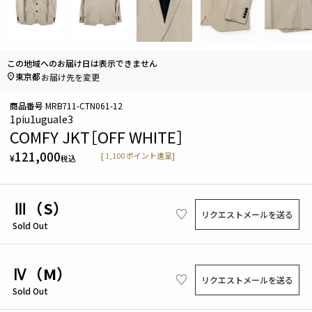
この地域へのお届け日は表示できません
東京都
お届け先を変更
商品番号
MRB711-CTN061-12
1piu1uguale3
COMFY JKT［OFF WHITE］
121,000
[
1,100
ポイント進呈]
¥
税込
Ⅲ（S）
リクエストメールを送る
Sold Out
Ⅳ（M）
リクエストメールを送る
Sold Out