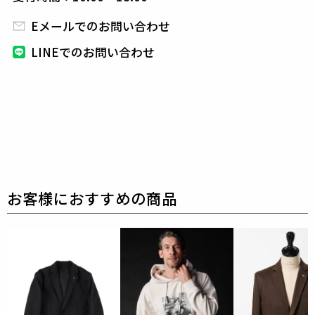
能セットアップに仕上げています。
今季はセミピークドラペルのダブルジャケット、ノッ
Eメールでのお問い合わせ
チドラペルのシングルジャケット、
組下のスラックス
LINEでのお問い合わせ
はテーパードの美しいシルエットと
ピンタックを入れ
たフロントのセンタークリースが特徴的で、
裾始末は
クラシックなダブル仕立て。
ウエストシャーリングリ
ブとドローコードにてリラックスして着用しても良
し、
ドローコードを内側に落とすことでベルト着用も
可能な2WAY仕様です。
前開きはZIPPERフライ、釦
は1PIU1UGUALE3ロゴ入り本水牛釦を採用していま
す。
生産国：日本
素材
COTTON COMPRESSOR
綿の混用率が60％近くありながら極限まで毛羽を減ら
し、
合繊タッチの生地に仕上げました。PU混でハイ