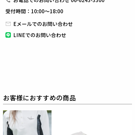
お電話でのお問い合わせ 06-6243-3300
ップに仕上げています。
受付時間：10:00～18:00
Eメールでのお問い合わせ
素材
WOOL HYBRID BONDING JERSEY
LINEでのお問い合わせ
outer
sarface : wool 100%
base cloth : polyester 93%
polyurethane 7%
other : polyester 100%
Face : W100
Back : P96 / Pu7
表に毛 100%、裏にポ
リエステル Pu、2つの生地をボンディングすることに
より、
ウールジャージの色合いと風合いにより
新し
いハリ感も持たせた高級感のあるハイブリッド素材で
す。