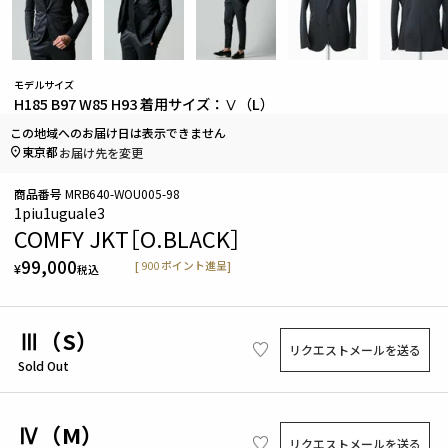
モデルサイズ
H185 B97 W85 H93 着用サイズ：Ⅴ（L）
この地域へのお届け日は表示できません
東京都
お届け先を変更
商品番号
MRB640-WOU005-98
1piu1uguale3
COMFY JKT［O.BLACK］
99,000
[
900
ポイント進呈]
¥
税込
Ⅲ（S）
リクエストメールを送る
Sold Out
Ⅳ（M）
リクエストメールを送る