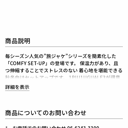
商品説明
毎シーズン人気の”旅ジャケ”シリーズを簡素化した
「COMFY SET-UP」の登場です。
保温力があり、且
つ伸縮することでストレスのない
着心地を堪能できる
秋冬向けセットアップです。
1PIU1UGUALE3が得意
とするシャープで美しいシルエットに加え
高機能スト
詳細を表示
レッチ素材と3Dパターン&立体裁断により細身ながら
ストレスのない着心地をキープしてくれます。
また、
1piu1uguale3オリジナルの折鶴ピンをラペルに付属
商品についてのお問い合わせ
しています。
インナーはシャツに限らず、ニットやカ
ットソーと合わせても品格を保つことができ、
快適性
とドレス性を兼ね備えシーンを選ばない万能セットア