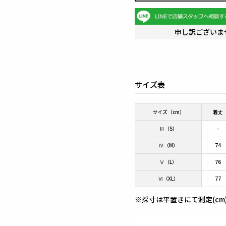
申し訳ございま
サイズ表
サイズ（cm）
着丈
Ⅲ（S）
-
Ⅳ（M）
74
Ⅴ（L）
76
Ⅵ（XL）
77
※採寸は平置きにて測定(cm