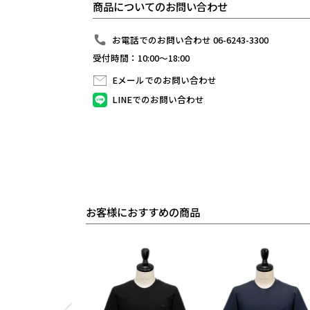
商品についてのお問い合わせ
革新的なハイテク素材を採用し、ただ派手な物ではな
同ブランドならではの立体パターンにより、洗練され
最高のフィッティングを兼ね備え着る者全てに高揚感
お電話でのお問い合わせ 06-6243-3300
受付時間：10:00～18:00
素材
polyester : 99% polyurethane 1%
Eメールでのお問い合わせ
LINEでのお問い合わせ