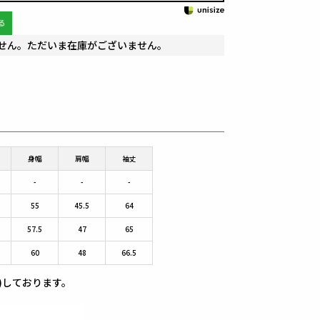
せん。ただいま在庫がございません。
身幅
肩幅
袖丈
-
-
-
55
45.5
64
57.5
47
65
60
48
66.5
)しております。