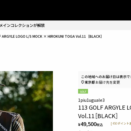
2026.7.1
【1PIU1UGUALE3 GOLF】2026秋冬コレクション解禁
F ARGYLE LOGO L/S MOCK × HIROKUNI TOGA Vol.11［BLACK］
この地域へのお届け日は表示で
東京都
お届け先を変更
GOLF
1piu1uguale3
113 GOLF ARGYLE 
Vol.11［BLACK］
49,500
¥
[
450
ポイント進
税込