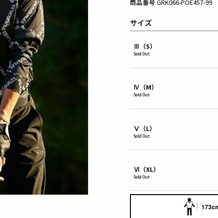
商品番号
GRK066-POE457-99
サイズ
Ⅲ（S）
Sold Out
Ⅳ（M）
Sold Out
Ⅴ（L）
Sold Out
Ⅵ（XL）
Sold Out
173cm