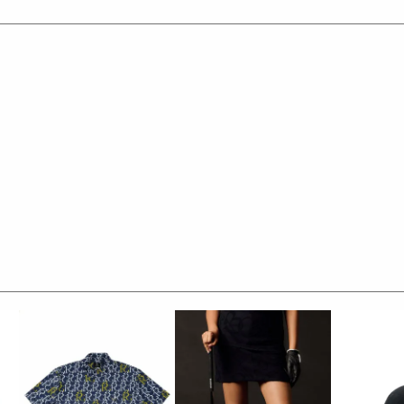
くテーラーリングを得意とする
た高いデザイン性と
と優越感をもたらします。