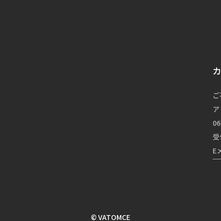
ご
ア
06
受
E
© VATOMCE