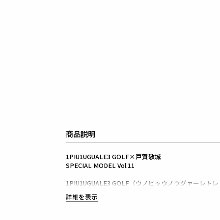
商品説明
1PIU1UGUALE3 GOLF×戸賀敬城
SPECIAL MODEL Vol.11
1PIU1UGUALE3 GOLF（ウノピゥウノウグァーレト
日本から世界に向けて発信するブランドとして世界中
詳細を表示
ラグジュアリーな商品をリリースし続ける1PIU1UGUA
ハイエンドラグジュアリーブランドが提案する、高い
上質を知る全てのプレイヤーの為のウェアとしてリリ