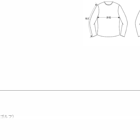
レ ゴルフ）
の上質な素材を贅沢に使用し、
LE3。
デザイン性とスポーツの機能美を併せ持ち
ースいたします。