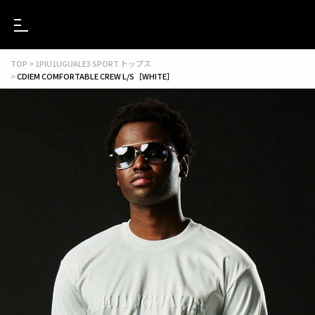
TOP
1PIU1UGUALE3 SPORT トップス
CDIEM COMFORTABLE CREW L/S［WHITE］