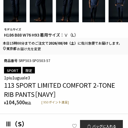
モデルサイズ
H186 B88 W76 H93 着用サイズ：Ⅴ（L）
本日
15時00分
までのご注文で
2026/08/08（土）
に
佐川急便
でお届けします。
東京都
お届け先を変更
商品番号
SRP503-SPO503-57
SPORT
限定
1piu1uguale3
113 SPORT LIMITED COMFORT 2-TONE
RIB PANTS［NAVY］
104,500
[
950
ポイント進呈]
¥
税込
Ⅲ（S）
バッグに入れる