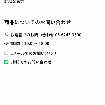
詳細を表示
に、
昨今のトレンドを取り入れ再構築し、モデルチェ
ンジさせました。
ウエストからワタリにかけて、程よくゆとりがあり、
商品についてのお問い合わせ
前身頃のパターンを細くすることで奥行きを持たせ、
視覚効果でシャープに見せています。
これまでにない新しいアプローチで、
従来より洗練さ
お電話でのお問い合わせ 06-6243-3300
れた美しいシルエットを実現しました。
受付時間：10:00～18:00
袖と裾のリブには3D立体ジャガードロゴ（1PIU1UG
UALE3）を採用、
世界中の名だたるメゾンブランド
Eメールでのお問い合わせ
が使用する高い技術力を要したリブです。
LINEでのお問い合わせ
ホワイトにはグレー、ネイビーにはブラウン、新年限
定に相応しく
あえてボディと異なるカラーで切り替
え、2トーンカラーで仕上げました。
パーツはオリジナルロゴ入りアイレット、コードの先
には弾丸チップ、
左前には折鶴の同色刺繍、右前には
ロゴをクリア樹脂プリントで入れています。
バイカラーで切り替えたリブとは対象に、ロゴはあえ
てワントーンに仕上げました。