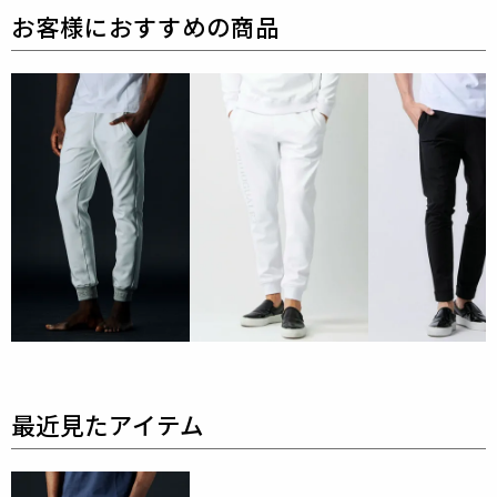
バックポケットにはオリジナルロゴ入りトップのスナ
ップボタン仕様で、
さりげないアクセントとしてサイ
ドには、ピスネームを挟み込みました。
すべてのディテールに拘り尽くした、細部まで一切の
妥協がない仕上がりは、
卓越した品質と極上のラグジ
ュアリー感を生み出した、至極の逸品です。
素材
FULL DULL LECTEUR
表地 : ポリエステル93% ポリウレタン7%
リブ : ポリエステル100%
吸水速乾、透け防止、UVケアの機能性を兼ね備え
た、丸編みニットのツイル組織。
フルダル糸の中でも特に発色が良く、特有の光沢を抑
えながら、
ストレッチ性に優れた素材は、滑らかな風
合いを実現した特別な生地です。