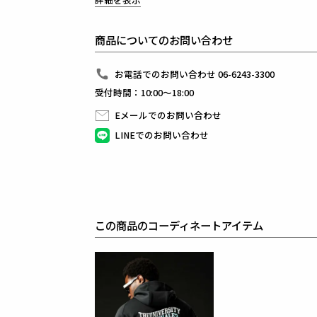
両裾には、113 SPORT専用に開発された
特殊編みジャガード2段リブ（BKリブ）を配置。
編み方を上下で切り替えた立体的な構造により、
商品についてのお問い合わせ
圧倒的な高級感と確かなホールド感を演出します。
本モデルを象徴する刺繍には、熟練の刺繍職人による
一枚一枚の手作業が施され、
お電話でのお問い合わせ 06-6243-3300
ディテールの隅々にまで温もりと品格が宿ります。
受付時間：10:00～18:00
まさに、伝統と革新が融合した1着。
素材には、SDGs PROJECTの一環として開発された
Eメールでのお問い合わせ
再生極細糸とハイパーストレッチ糸をプレーティング
ECO高機能合繊素材を採用。
LINEでのお問い合わせ
完全ノンストレスな着心地と、吸水速乾、UVカット
上質さと快適性を高次元で融合しています。
前作からは素材・資材のグレードを大幅にアップデー
パターン数を増やし、立体的な設計による
卓越したフィット感と伸縮性を実現。
さらに、縫製技術の精度と仕上がりの美しさにより、
極上のディテールワークへと昇華されました。
この商品のコーディネートアイテム
触れた瞬間に伝わる素材の格。
纏った瞬間に実感する、1PIU1UGUALE3 SPORTの
それは、機能美とクラフトマンシップの結晶です。
素材
COUTURE JERSEY
表地 : ポリエステル93% ポリウレタン7%