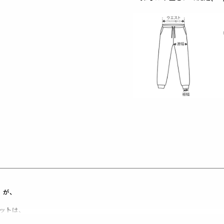
B」が、
ットは、
、究極の仕上がりです。