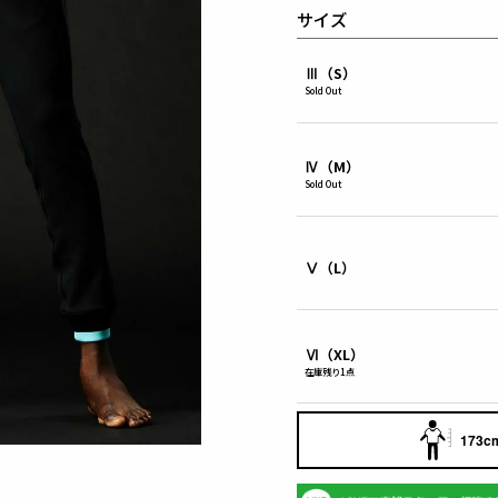
サイズ
Ⅲ（S）
Sold Out
Ⅳ（M）
Sold Out
Ⅴ（L）
Ⅵ（XL）
在庫残り1点
173cm