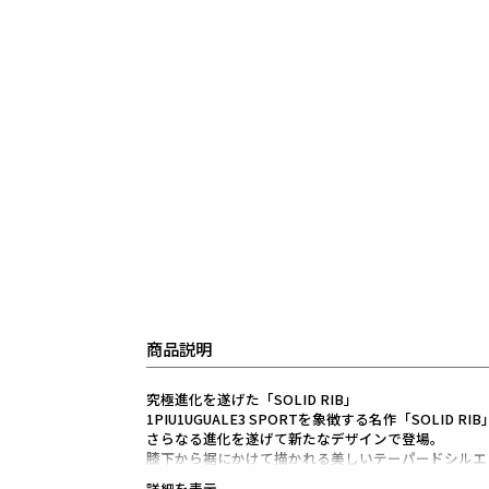
商品説明
究極進化を遂げた「SOLID RIB」
1PIU1UGUALE3 SPORTを象徴する名作「SOLID RI
さらなる進化を遂げて新たなデザインで登場。
膝下から裾にかけて描かれる美しいテーパードシルエ
緻密なパターン設計と妥協なき構造により完成された
詳細を表示