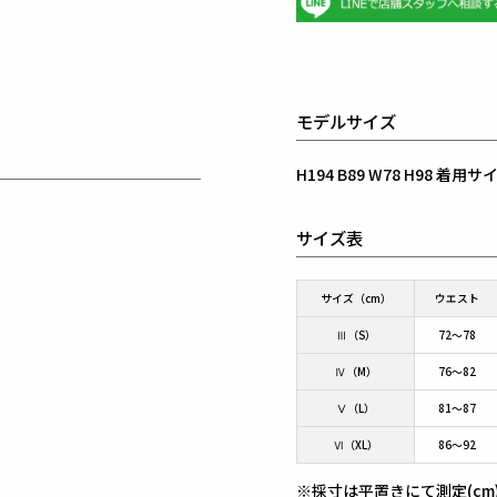
モデルサイズ
H194 B89 W78 H98 着
サイズ表
サイズ（cm）
ウエスト
Ⅲ（S）
72～78
Ⅳ（M）
76～82
Ⅴ（L）
81～87
Ⅵ（XL）
86～92
※採寸は平置きにて測定(cm