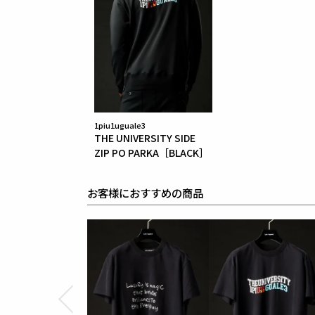
リブ : ポリエステル100%
1piu1uguale3
THE UNIVERSITY SIDE
ZIP PO PARKA［BLACK］