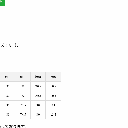
用サイズ：Ⅴ（L）
股上
股下
渡幅
裾幅
31
71
29.5
10.5
32
72
29.5
10.5
33
73.5
30
11
33
74.5
30
11.5
)しております。