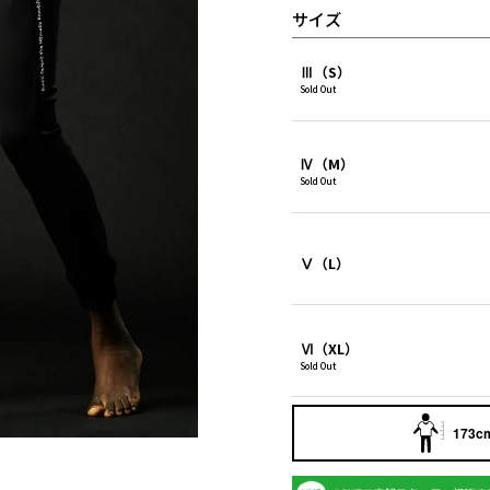
サイズ
Ⅲ（S）
Sold Out
Ⅳ（M）
Sold Out
Ⅴ（L）
Ⅵ（XL）
Sold Out
173cm