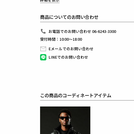
究極の肌触りと鋭い伸縮性を兼ね備えた最新素材を使
吸水速乾、UV軽減、冷感接触、上質さと機能性を高
完全ノンストレスな着心地を提供します。
商品についてのお問い合わせ
前作から素材と資材を大幅にグレードアップ。
厳選された素材が生み出す風合いは、触れるだけでそ
パターン数を増やし、立体的な設計を追求。
お電話でのお問い合わせ 06-6243-3300
フィット感が向上し、抜群の伸縮性を生み出します。
受付時間：10:00～18:00
縫製技術の精度、仕上がりの美しさ含め
極上のディテールワークを実現しました。
Eメールでのお問い合わせ
1PIU1UGUALE3 SPORTを象徴する名作「SOLID RI
さらなる進化を遂げて新たなデザインで登場。
LINEでのお問い合わせ
膝下から裾にかけて描かれる美しいテーパードシルエ
緻密なパターン設計と妥協なき構造により完成された
RICH BLACKをテーマに表現されるメッセージを刻印
素材
BOOST JERSEY
この商品のコーディネートアイテム
表地 : ナイロン83% ポリウレタン17%
リブ : ポリエステル100%