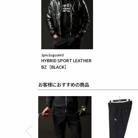
1piu1uguale3
HYBRID SPORT LEATHER
BZ［BLACK］