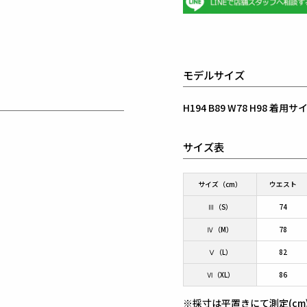
モデルサイズ
H194 B89 W78 H98 着
サイズ表
サイズ（cm）
ウエスト
Ⅲ（S）
74
Ⅳ（M）
78
Ⅴ（L）
82
Ⅵ（XL）
86
※採寸は平置きにて測定(cm