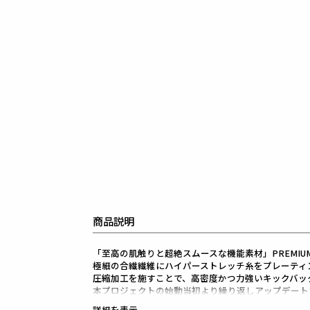
商品説明
「至高の肌触りと超絶スムースな機能素材」PREMIUM B
極細の合繊繊維にハイパーストレッチ糸をプレーティ
圧縮加工を施すことで、高密度かつ力強いキックバッ
本プロジェクトの始動当初より繰り返しアップデート
ハイパーストレッチシリーズの新素材となるコレクシ
詳細を表示