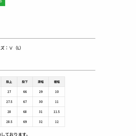
用サイズ：Ⅴ（L）
股上
股下
渡幅
裾幅
27
66
29
10
27.5
67
30
11
28
68
31
11.5
28.5
69
32
12
)しております。