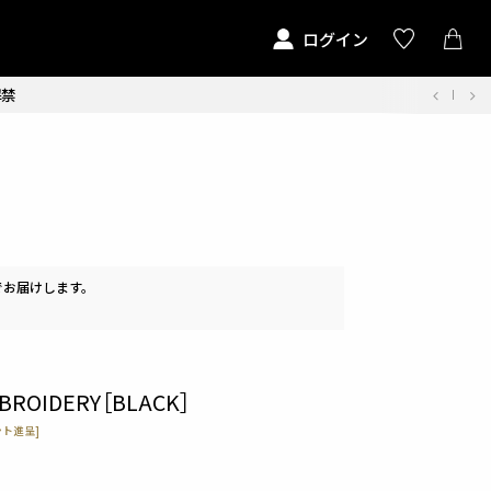
ログイン
解禁
でお届けします。
MBROIDERY［BLACK］
ト進呈]