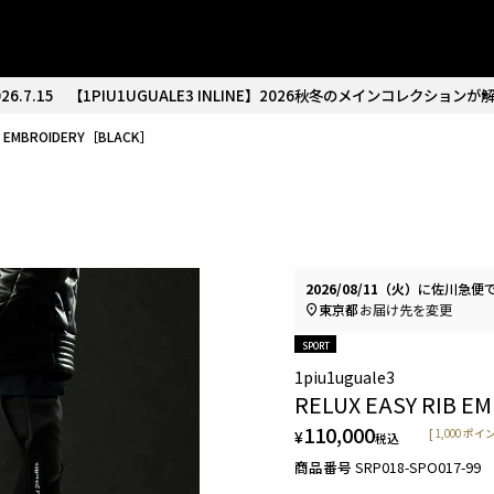
26.7.15
【1PIU1UGUALE3 INLINE】2026秋冬のメインコレクションが
IB EMBROIDERY［BLACK］
2026/08/11（火）
に
佐川急便
東京都
お届け先を変更
SPORT
1piu1uguale3
RELUX EASY RIB E
110,000
¥
[
1,000
ポイン
税込
商品番号
SRP018-SPO017-99