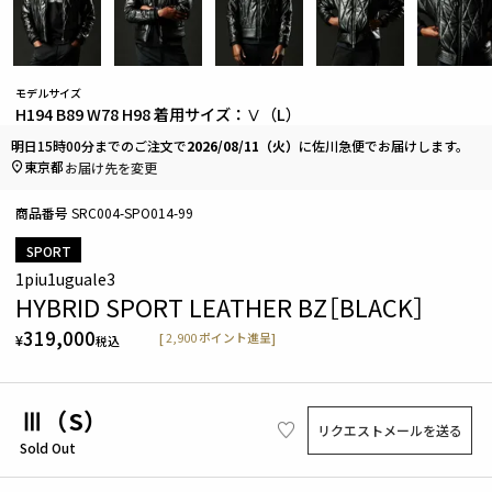
モデルサイズ
H194 B89 W78 H98 着用サイズ：Ⅴ（L）
明日
15時00分
までのご注文で
2026/08/11（火）
に
佐川急便
でお届けします。
東京都
お届け先を変更
商品番号
SRC004-SPO014-99
SPORT
1piu1uguale3
HYBRID SPORT LEATHER BZ［BLACK］
319,000
[
2,900
ポイント進呈]
¥
税込
Ⅲ（S）
リクエストメールを送る
Sold Out