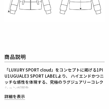
商品説明
「LUXURY SPORT cloud」をコンセプトに掲げる1PI
U1UGUALE3 SPORT LABELより、
ハイエンドかつニ
ッチな感性を体現する、究極のラグジュアリーコレク
ションが誕生。
世界的に注目を集めるイミテーションレザーをはじ
詳細を表示
め、
トップメゾンのみが扱う最高品質の高級合繊素材
を厳選。