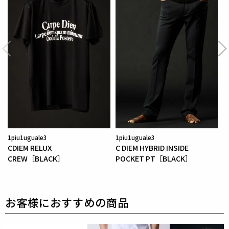
ータースポーツを想起させる力強い存在感を演出しま
す。
スポーツとラグジュアリーが融合する、新時代のミド
ルアウター。
1PIU1UGUALE3 SPORTが提案する機能美の極致で
す。
素材
HYBRID LEATHER
1piu1uguale3
1piu1uguale3
CDIEM RELUX
C DIEM HYBRID INSIDE
CREW［BLACK］
POCKET PT［BLACK］