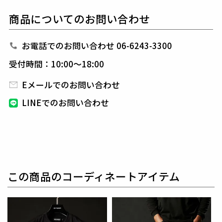
比類なき着心地と機能性を実現し、他の追随を許さな
商品についてのお問い合わせ
い圧倒的な完成度を誇ります。
デザインソースには“躍動感”を取り入れ、スポーツと
ラグジュアリーの
境界を軽やかに超える独自のアプロ
お電話でのお問い合わせ 06-6243-3300
ーチ。
受付時間：10:00～18:00
蓄熱性・軽量性・ストレッチ性に加え、衣服内部の湿
度を外へ逃がす
高い通気性を備えた最新の国内紡績技
Eメールでのお問い合わせ
術による中綿素材を採用。
LINEでのお問い合わせ
表地には、撥水・軽量・防シワなどの機能を兼ね備え
た
ハイエンドフェアリースポーツレザー素材を使用
し、
アクティブかつ洗練された装いを実現していま
す。
フロントファスナーには止水仕様のZIPを採用し、両
袖には
113 SPORTオリジナルジャガードリブを
内側
この商品のコーディネートアイテム
からレイヤー構造で取り付け、着脱時のストレスを軽
減。
さらに、ダイヤキルトステッチやスタンドネック、
袖
に施された立体的な3Dボーダーステッチにより、
モ