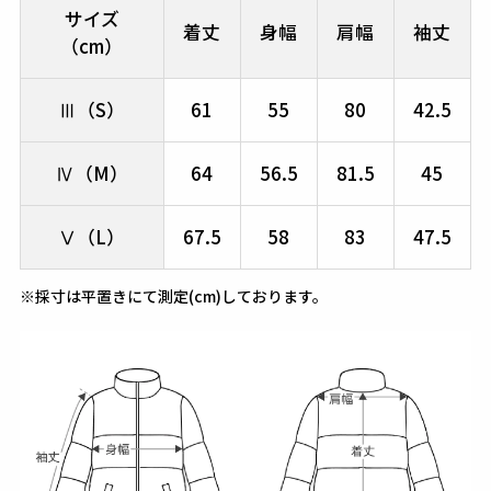
サイズ
着丈
身幅
肩幅
袖丈
（cm）
Ⅲ（S）
61
55
80
42.5
Ⅳ（M）
64
56.5
81.5
45
Ⅴ（L）
67.5
58
83
47.5
※採寸は平置きにて測定(cm)しております。