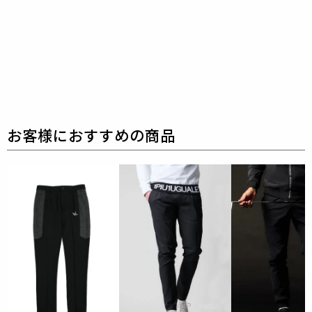
ヤーの為のウエアとしてリリースいたします。
革新的
なハイテク素材を採用し、ただ派手な物ではなくテー
ラーリングを得意とする
同ブランドならではの立体パ
ターンにより、洗練された高いデザイン性と
最高のフ
ィッティングを兼ね備え着る者全てに高揚感と優越感
をもたらします。
【ワッペンロゴに関するご注意】
本製品に使用しているワッペンロゴ(鶴+113G)は熱圧
着加工にて取り付けを行っておりますが、
上質な生地
を採用している為、素材特有の滑らかさや洗濯環境の
影響により
まれにワッペンが剥がれやすくなる場合が
ございます。
※万が一剥がれが生じた場合は、弊社にて修理対応を
承りますのでお気軽にご連絡ください。
素材