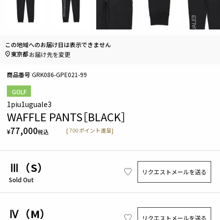
この地域へのお届け日は表示できません
東京都
お届け先を変更
商品番号
GRK086-GPE021-99
GOLF
1piu1uguale3
WAFFLE PANTS［BLACK］
77,000
[
700
ポイント進呈]
¥
税込
Ⅲ（S）
リクエストメールを送る
Sold Out
Ⅳ（M）
リクエストメールを送る