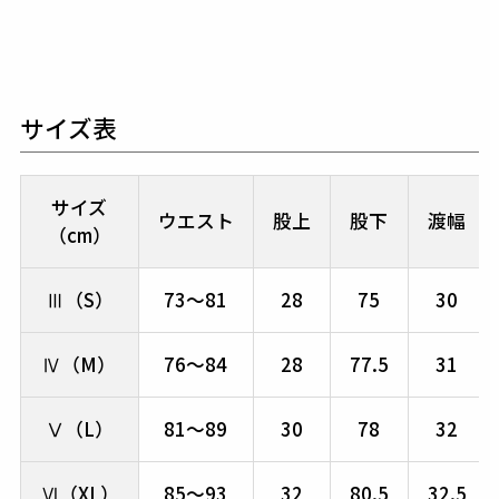
サイズ表
サイズ
ウエスト
股上
股下
渡幅
（cm）
Ⅲ（S）
73～81
28
75
30
Ⅳ（M）
76～84
28
77.5
31
Ⅴ（L）
81～89
30
78
32
Ⅵ（XL）
85～93
32
80.5
32.5