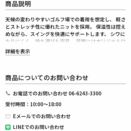
商品説明
天候の変わりやすいゴルフ場での着用を想定し、
軽さ
とストレッチ性に優れたニットを採用。
保温性は控え
めながら、スイングを快適にサポートします。
シワに
なりにくく、持ち運びも容易。
背面にはオリジナルロ
ゴをジャガードで表現し、
シンプルな佇まいに確かな
詳細を表示
存在感を添えました。
シーズンレスに着用でき、プレ
ー後のラウンジやタウンでも
違和感なく馴染むセット
アップです。
商品についてのお問い合わせ
1PIU1UGUALE3 GOLF（ウノピゥウノウグァーレト
レ ゴルフ）
お電話でのお問い合わせ 06-6243-3300
日本から世界に向けて発信するブランドとして世界中
受付時間：10:00～18:00
の上質な素材を贅沢に使用し、
ラグジュアリーな商品
をリリースし続ける1PIU1UGUALE3。
ハイエンドラ
Eメールでのお問い合わせ
グジュアリーブランドが提案する、高いデザイン性と
LINEでのお問い合わせ
スポーツの機能美を併せ持ち
上質を知る全てのプレイ