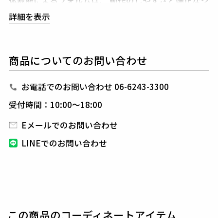
体裁断によるフォルムは、
動作のしやすさと端正なシ
ルエットを両立。
無駄のない端正なフォルムに、
ブ
詳細を表示
ランドを象徴するロゴを裾リブに配した、
アイコニッ
クなディテールが調和し、
ブランドの存在感をさりげ
なく主張します。
商品についてのお問い合わせ
セットアップで纏えば統一感あふれる装いに、
単品で
は自在なスタイリングを叶えます。
お電話でのお問い合わせ 06-6243-3300
1PIU1UGUALE3 GOLF（ウノピゥウノウグァーレト
受付時間：10:00～18:00
レ ゴルフ）
日本から世界に向けて発信するブランドとして世界中
Eメールでのお問い合わせ
の上質な素材を贅沢に使用し、
ラグジュアリーな商品
LINEでのお問い合わせ
をリリースし続ける1PIU1UGUALE3。
ハイエンドラ
グジュアリーブランドが提案する、高いデザイン性と
スポーツの機能美を併せ持ち
上質を知る全てのプレイ
ヤーの為のウエアとしてリリースいたします。
革新的
なハイテク素材を採用し、ただ派手な物ではなくテー
ラーリングを得意とする
同ブランドならではの立体パ
この商品のコーディネートアイテム