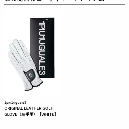
ターンにより、洗練された高いデザイン性と
最高のフ
ィッティングを兼ね備え着る者全てに高揚感と優越感
をもたらします。
【ワッペンロゴに関するご注意】
本製品に使用しているワッペンロゴ(鶴+113G)は熱圧
着加工にて取り付けを行っておりますが、
上質な生地
を採用している為、素材特有の滑らかさや洗濯環境の
影響により
まれにワッペンが剥がれやすくなる場合が
ございます。
※万が一剥がれが生じた場合は、弊社にて修理対応を
承りますのでお気軽にご連絡ください。
素材
1piu1uguale3
ORIGINAL LEATHER GOLF
GLOVE（左手用）［WHITE］