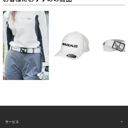
1PIU1UGUALE3 GOLF（ウノピゥウノウグァーレト
レ ゴルフ）
日本から世界に向けて発信するブランドとして世界中
の上質な素材を贅沢に使用し、
ラグジュアリーな商品
をリリースし続ける1PIU1UGUALE3。
ハイエンドラ
グジュアリーブランドが提案する、高いデザイン性と
スポーツの機能美を併せ持ち
上質を知る全てのプレイ
ヤーの為のウェアとしてリリースいたします。
革新的
なハイテク素材を採用し、ただ派手な物ではなくテー
ラーリングを得意とする
同ブランドならではの立体パ
ターンにより、洗練された高いデザイン性と
最高のフ
ィッティングを兼ね備え着る者全てに高揚感と優越感
をもたらします。
素材
サービス
表地 : ナイロン90% ポリウレタン10%