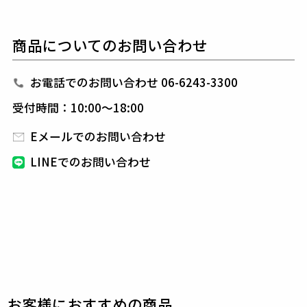
左腿には折鶴の刺繍と「1PIU1UGUALE3」のロゴを
同色でさりげなく配置し、
統一感と高級感を演出しま
商品についてのお問い合わせ
す。
さらに、背面の右ポケットには「1PIU1UGUALE3 AD
P10」の刺繍を添え、
後ろ姿にも抜かりない完成度。
お電話でのお問い合わせ 06-6243-3300
適度なリラックス感のあるシルエットながら、洗練さ
受付時間：10:00～18:00
れた印象。
ゴルフシーンはもちろん、都会的なカジュアルスタイ
Eメールでのお問い合わせ
ルにもフィットする、
汎用性の高い一着。
LINEでのお問い合わせ
1PIU1UGUALE3 ADP GOLF
未だに多くのファンを魅了し続け20世紀の偉大なサッ
カー選手100人に選出され
輝かしい栄光と実績を残し
てきた、イタリアが生んだサッカー界伝説のストライ
カー、
”最高峰のファンタジスタ”「デル・ピエロ」
と、
国内ラグジュアリーブランドの旗手1PIU1UGUA
LE3/ウノピゥウノウグァーレトレ、
両雄のスペシャ
ルコラボライン「1PIU1UGUALE3 ADP GOLF」を20
22SS COLLECTIONよりリリース。