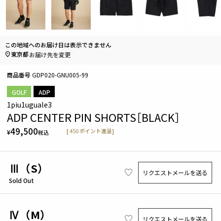
この地域へのお届け日は表示できません
東京都
お届け先を変更
商品番号
GDP020-GNU005-99
GOLF
ADP
1piu1uguale3
ADP CENTER PIN SHORTS［BLACK］
49,500
[
450
ポイント進呈]
¥
税込
Ⅲ（S）
リクエストメールを送る
Sold Out
Ⅳ（M）
リクエストメールを送る