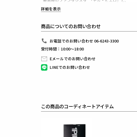
”最高峰のファンタジスタ”「デル・ピエロ」と、
国内ラグジュアリーブランドの旗手1PIU1UGUALE
詳細を表示
両雄のスペシャルコラボライン「1PIU1UGUALE3 ADP 
1PIU1UGUALE3 GOLF（ウノピゥウノウグァーレト
商品についてのお問い合わせ
日本から世界に向けて発信するブランドとして世界中
ラグジュアリーな商品をリリースし続ける1PIU1UGUA
ハイエンドラグジュアリーブランドが提案する、高い
お電話でのお問い合わせ 06-6243-3300
上質を知る全てのプレイヤーの為のウェアとしてリリ
受付時間：10:00～18:00
革新的なハイテク素材を採用し、ただ派手な物ではな
同ブランドならではの立体パターンにより、洗練され
Eメールでのお問い合わせ
最高のフィッティングを兼ね備え着る者全てに高揚感
LINEでのお問い合わせ
素材
WATERPROOF STRETCH COATING WIND STOPPER
outer : polyester 100%
lining : polyester 100%
rib : polyester 100%
other : polyester 100%
この商品のコーディネートアイテム