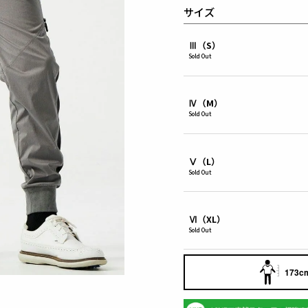
サイズ
Ⅲ（S）
Sold Out
Ⅳ（M）
Sold Out
Ⅴ（L）
Sold Out
Ⅵ（XL）
Sold Out
173cm