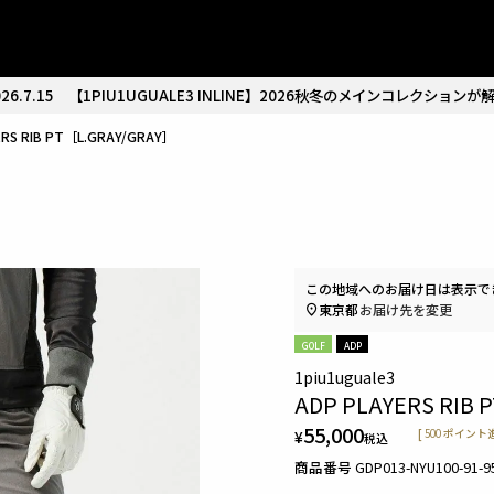
26.7.15
【1PIU1UGUALE3 INLINE】2026秋冬のメインコレクションが
ERS RIB PT［L.GRAY/GRAY］
この地域へのお届け日は表示で
東京都
お届け先を変更
GOLF
ADP
1piu1uguale3
ADP PLAYERS RIB 
55,000
¥
[
500
ポイント進
税込
商品番号
GDP013-NYU100-91-9