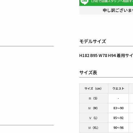
申し訳ございま
モデルサイズ
H182 B95 W78 H94 着
サイズ表
サイズ（cm）
ウエスト
Ⅲ（S）
-
Ⅳ（M）
83～90
Ⅴ（L）
85～92
Ⅵ（XL）
90～96