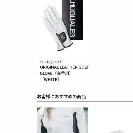
1piu1uguale3
ORIGINAL LEATHER GOLF
GLOVE（左手用）
［WHITE］