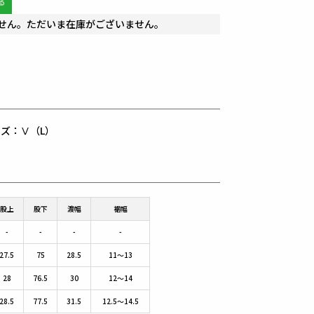
せん。ただいま在庫がございません。
用サイズ：Ⅴ（L）
股上
股下
渡幅
裾幅
-
-
-
-
27.5
75
28.5
11～13
28
76.5
30
12～14
28.5
77.5
31.5
12.5～14.5