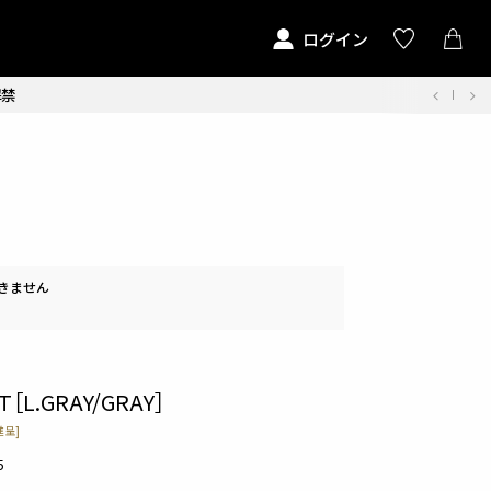
ログイン
解禁
きません
PT［L.GRAY/GRAY］
呈]
5