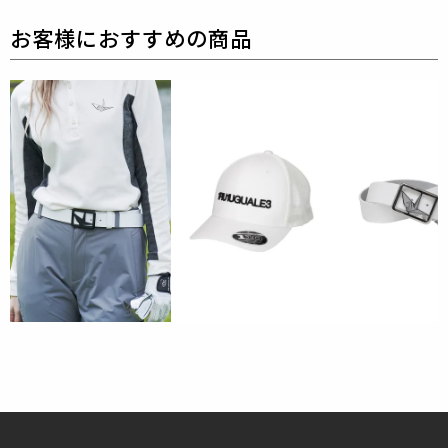
UGUALE3 ADP GOLF」を2022SS COLLECTIONより
リリース。
1PIU1UGUALE3 GOLF（ウノピゥウノウグァーレト
レ ゴルフ）
日本から世界に向けて発信するブランドとして世界中
の上質な素材を贅沢に使用し、
ラグジュアリーな商品
をリリースし続ける1PIU1UGUALE3。
ハイエンドラ
グジュアリーブランドが提案する、高いデザイン性と
スポーツの機能美を併せ持ち
上質を知る全てのプレイ
ヤーの為のウェアとしてリリースいたします。
革新的
なハイテク素材を採用し、ただ派手な物ではなくテー
ラーリングを得意とする
同ブランドならではの立体パ
ターンにより、洗練された高いデザイン性と
最高のフ
ィッティングを兼ね備え着る者全てに高揚感と優越感
をもたらします。
素材