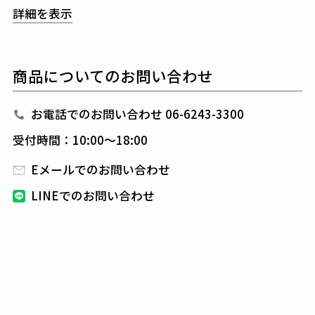
しては非常に優れた素材です。
詳細を表示
裾は細くしZIPを付け脱着し易くし、太ももは若干動
きやすくしており綺麗なシルエットのパンツです。
両
足外側に白いラインを入れて全体の企画と合わせスポ
商品についてのお問い合わせ
ーティさを表現しています。
右ももにはデルピエロオ
リジナルワッペン、
左もも後ろには1PIU1UGUALE3
刺繍をイタリアンカラーで施し、
春夏らしくスポーテ
お電話でのお問い合わせ 06-6243-3300
ィーに仕上げています。
通常ラインとは違うデルピエ
受付時間：10:00～18:00
ロとのコラボ企画としてイタリアのイメージを表現し
ています。
Eメールでのお問い合わせ
LINEでのお問い合わせ
1PIU1UGUALE3 ADP GOLF
未だに多くのファンを魅了し続け20世紀の偉大なサッ
カー選手100人に選出され
数々の輝かしい栄光と実績
を残してきた、イタリアが生んだサッカー界”伝説の
ストライカー「デル・ピエロ」と、
国内ラグジュアリ
ーブランドの旗手1PIU1UGUALE3/ウノピゥウノウグ
ァーレトレ、
両雄のスペシャルコラボライン「1PIU1