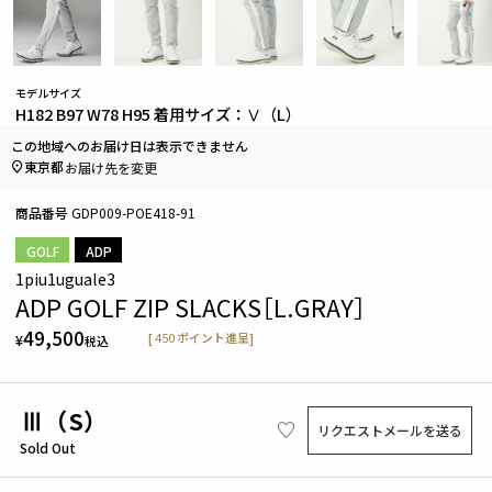
モデルサイズ
H182 B97 W78 H95 着用サイズ：Ⅴ（L）
この地域へのお届け日は表示できません
東京都
お届け先を変更
商品番号
GDP009-POE418-91
GOLF
ADP
1piu1uguale3
ADP GOLF ZIP SLACKS［L.GRAY］
49,500
[
450
ポイント進呈]
¥
税込
Ⅲ（S）
リクエストメールを送る
Sold Out