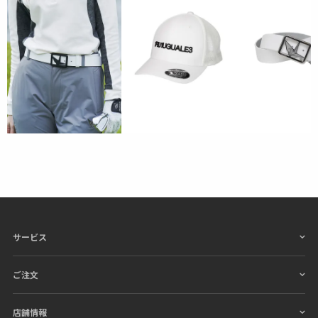
グジュアリーブランドが提案する、高いデザイン性と
スポーツの機能美を併せ持ち
上質を知る全てのプレイ
ヤーの為のウェアとしてリリースいたします。
革新的
なハイテク素材を採用し、ただ派手な物ではなくテー
ラーリングを得意とする
同ブランドならではの立体パ
ターンにより、洗練された高いデザイン性と
最高のフ
ィッティングを兼ね備え着る者全てに高揚感と優越感
をもたらします。
素材
wool 100%
サービス
ご注文
店舗情報