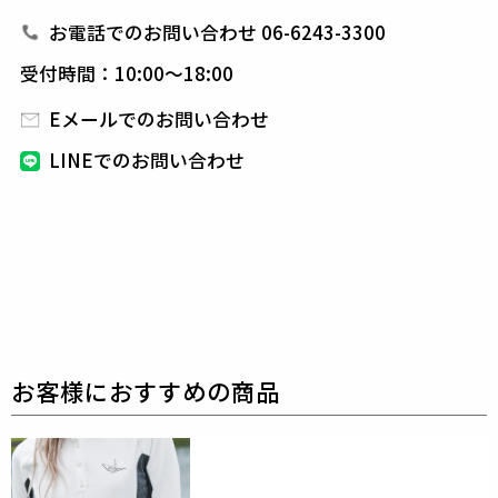
を配しています。
お電話でのお問い合わせ 06-6243-3300
1PIU1UGUALE3 ADP GOLF
受付時間：10:00～18:00
未だに多くのファンを魅了し続け20世紀の偉大なサッ
カー選手100人に選出され
数々の輝かしい栄光と実績
Eメールでのお問い合わせ
を残してきた、イタリアが生んだサッカー界”伝説の
LINEでのお問い合わせ
ストライカー「デル・ピエロ」と、
国内ラグジュアリ
ーブランドの旗手1PIU1UGUALE3/ウノピゥウノウグ
ァーレトレ、
両雄のスペシャルコラボライン「1PIU1
UGUALE3 ADP GOLF」を2022SS COLLECTIONより
リリース。
1PIU1UGUALE3 GOLF（ウノピゥウノウグァーレト
レ ゴルフ）
日本から世界に向けて発信するブランドとして世界中
の上質な素材を贅沢に使用し、
ラグジュアリーな商品
をリリースし続ける1PIU1UGUALE3。
ハイエンドラ