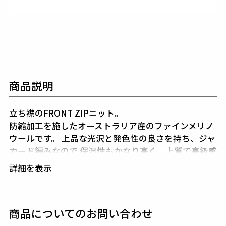
商品説明
立ち襟のFRONT ZIPニット。
防縮加工を施したオーストラリア産のファインメリノ
ウールです。
上品な光沢と発色性の良さを持ち、ジャ
カード編みなので
保温性もかなり高く、上質で高級感
のある着心地のニットです。
身頃中心で編み替えて配
詳細を表示
色にし、脇に大きく113Gロゴを、
袖に大文字ロゴを
ジャカードで編み込んでいます。
バックネックセンタ
ーにはコラボの証である113Gと、
デルピエロのオフ
商品についてのお問い合わせ
ィシャルロゴをイタリアンカラーで表現したワッペン