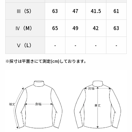
Ⅲ（S）
63
47
41.5
61
Ⅳ（M）
65
49
42
63
Ⅴ（L）
-
-
-
-
※採寸は平置きにて測定(cm)しております。