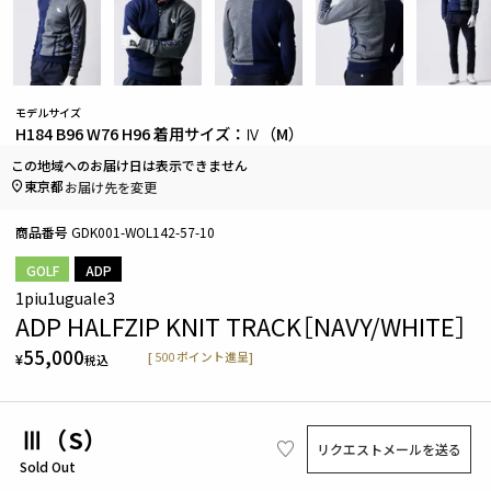
モデルサイズ
H184 B96 W76 H96 着用サイズ：Ⅳ（M）
この地域へのお届け日は表示できません
東京都
お届け先を変更
商品番号
GDK001-WOL142-57-10
GOLF
ADP
1piu1uguale3
ADP HALFZIP KNIT TRACK［NAVY/WHITE］
55,000
[
500
ポイント進呈]
¥
税込
Ⅲ（S）
リクエストメールを送る
Sold Out