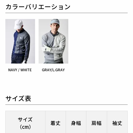
カラーバリエーション
NAVY / WHITE
GRAY/L.GRAY
サイズ表
サイズ
着丈
身幅
肩幅
袖丈
（cm）