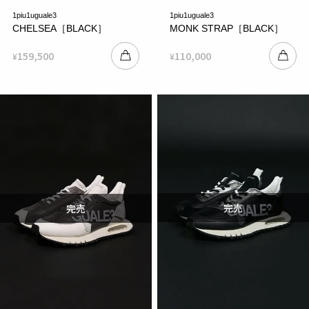
1piu1uguale3
1piu1uguale3
CHELSEA［BLACK］
MONK STRAP［BLACK］
159,500
110,000
¥
¥