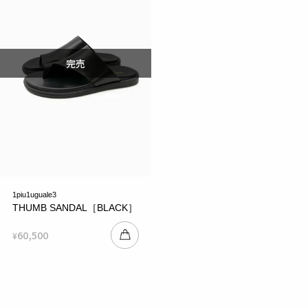
1piu1uguale3
THUMB SANDAL［BLACK］
60,500
¥