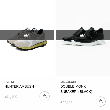
RUN OF
1piu1uguale3
HUNTER AMBUSH
DOUBLE MONK
SNEAKER［BLACK］
81,400
¥
77,000
¥