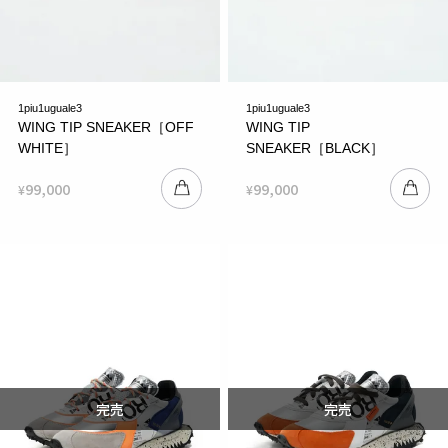
1piu1uguale3
1piu1uguale3
WING TIP SNEAKER［OFF
WING TIP
WHITE］
SNEAKER［BLACK］
99,000
99,000
¥
¥