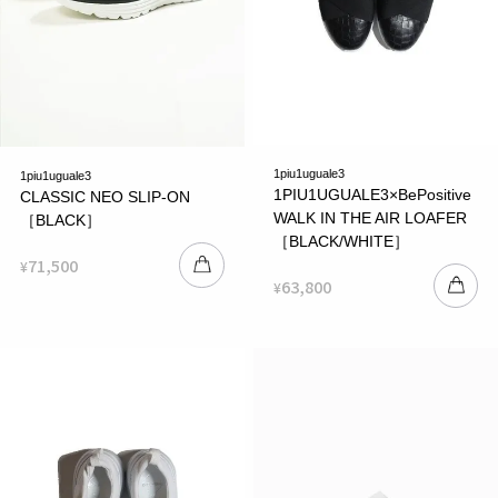
1piu1uguale3
1piu1uguale3
1PIU1UGUALE3×BePositive
CLASSIC NEO SLIP-ON
WALK IN THE AIR LOAFER
［BLACK］
［BLACK/WHITE］
71,500
¥
63,800
¥