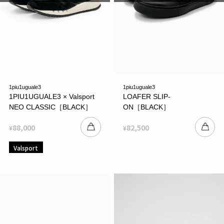
1piu1uguale3
1piu1uguale3
1PIU1UGUALE3 × Valsport
LOAFER SLIP-
NEO CLASSIC［BLACK］
ON［BLACK］
88,000
82,500
¥
¥
Valsport