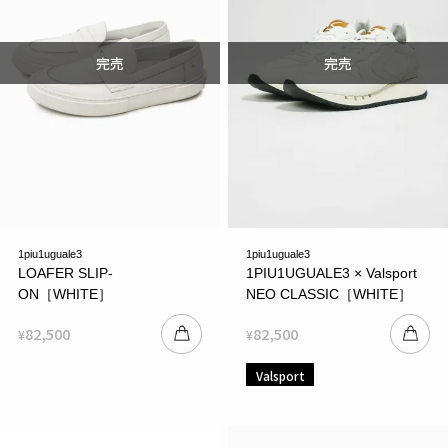
1piu1uguale3
1piu1uguale3
LOAFER SLIP-
1PIU1UGUALE3 × Valsport
ON［WHITE］
NEO CLASSIC［WHITE］
82,500
82,500
¥
¥
Valsport