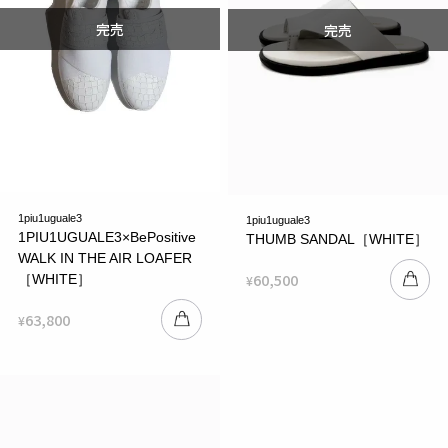
1piu1uguale3
1piu1uguale3
1PIU1UGUALE3×BePositive
THUMB SANDAL［WHITE］
WALK IN THE AIR LOAFER
60,500
［WHITE］
¥
63,800
¥