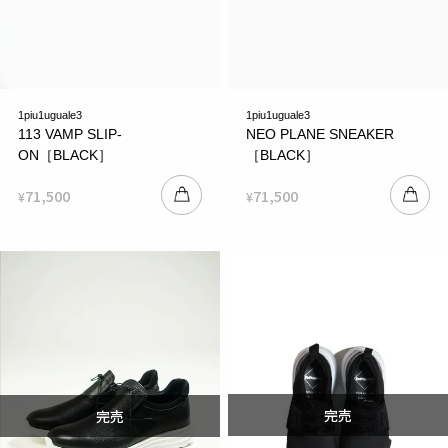
1piu1uguale3
1piu1uguale3
113 VAMP SLIP-
NEO PLANE SNEAKER
ON［BLACK］
［BLACK］
71,500
71,500
¥
¥