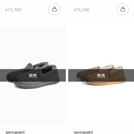
73,700
73,700
¥
¥
1piu1uguale3
1piu1uguale3