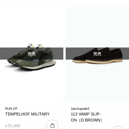
RUN OF
1piu1uguale3
TEMPELHOF MILITARY
113 VAMP SLIP-
ON［D.BROWN］
75,900
¥