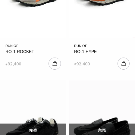
RUN OF
RUN OF
RO-1 ROCKET
RO-1 HYPE
92,400
92,400
¥
¥