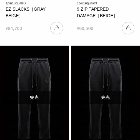
1piu1uguale3
1piu1uguale3
EZ SLACKS［GRAY
9 ZIP TAPERED
BEIGE］
DAMAGE［BEIGE］
84,700
60,500
¥
¥