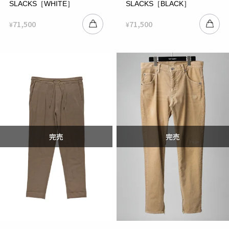
SLACKS［WHITE］
SLACKS［BLACK］
71,500
71,500
¥
¥