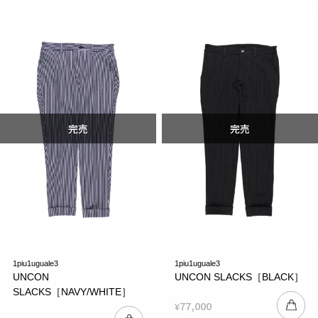
1piu1uguale3
1piu1uguale3
UNCON
UNCON SLACKS［BLACK］
SLACKS［NAVY/WHITE］
77,000
¥