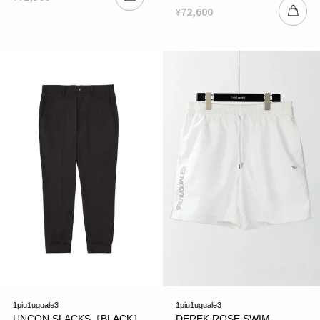
72,600
¥
1piu1uguale3
1piu1uguale3
UNCON SLACKS［BLACK］
DEREK ROSE SWIM