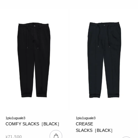
1piu1uguale3
1piu1uguale3
COMFY SLACKS［BLACK］
CREASE
SLACKS［BLACK］
71,500
¥