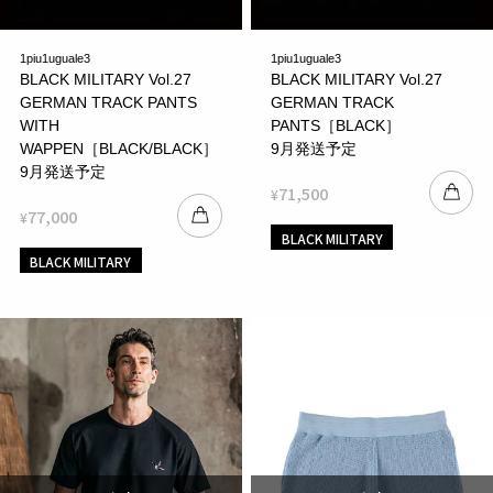
1piu1uguale3
1piu1uguale3
BLACK MILITARY Vol.27
BLACK MILITARY Vol.27
GERMAN TRACK PANTS
GERMAN TRACK
WITH
PANTS［BLACK］
WAPPEN［BLACK/BLACK］
9月発送予定
9月発送予定
71,500
¥
77,000
¥
BLACK MILITARY
BLACK MILITARY