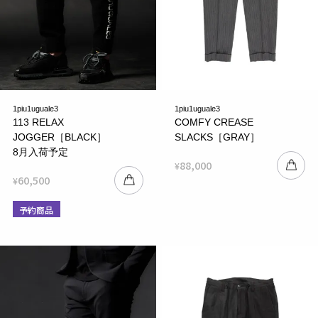
1piu1uguale3
1piu1uguale3
113 RELAX
COMFY CREASE
JOGGER［BLACK］
SLACKS［GRAY］
8月入荷予定
88,000
¥
60,500
¥
予約商品