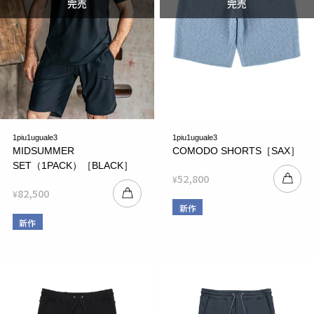
1piu1uguale3
1piu1uguale3
MIDSUMMER
COMODO SHORTS［SAX］
SET（1PACK）［BLACK］
52,800
¥
82,500
¥
新作
新作