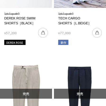
1piu1uguale3
1piu1uguale3
DEREK ROSE SWIM
TECH CARGO
SHORTS［BLACK］
SHORTS［L.BEIGE］
57,200
77,000
¥
¥
DEREK ROSE
新作