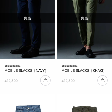
1piu1uguale3
1piu1uguale3
MOBILE SLACKS［NAVY］
MOBILE SLACKS［KHAKI］
82,500
82,500
¥
¥