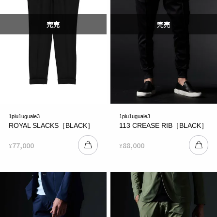
1piu1uguale3
1piu1uguale3
ROYAL SLACKS［BLACK］
113 CREASE RIB［BLACK］
77,000
88,000
¥
¥