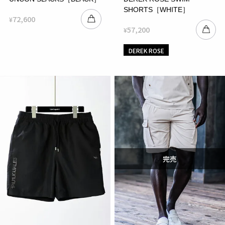
SHORTS［WHITE］
72,600
¥
57,200
¥
DEREK ROSE