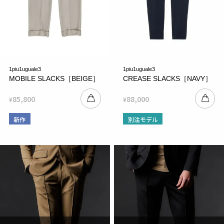
1piu1uguale3
1piu1uguale3
MOBILE SLACKS［BEIGE］
CREASE SLACKS［NAVY］
85,800
88,000
¥
¥
新作
別注モデル