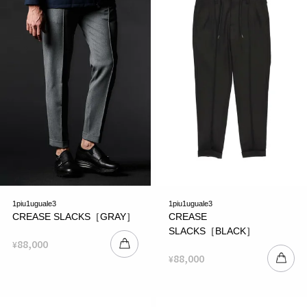
1piu1uguale3
1piu1uguale3
CREASE SLACKS［GRAY］
CREASE
SLACKS［BLACK］
88,000
¥
88,000
¥