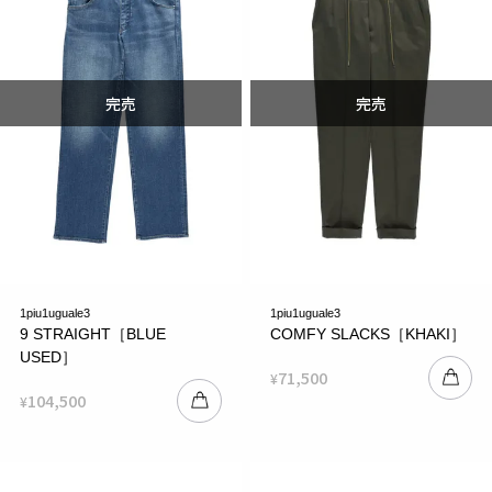
1piu1uguale3
1piu1uguale3
9 STRAIGHT［BLUE
COMFY SLACKS［KHAKI］
USED］
71,500
¥
104,500
¥