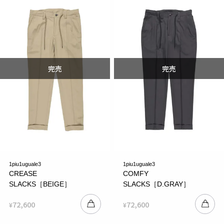
1piu1uguale3
1piu1uguale3
CREASE
COMFY
SLACKS［BEIGE］
SLACKS［D.GRAY］
72,600
72,600
¥
¥