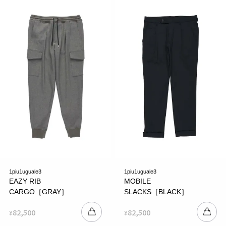
1piu1uguale3
1piu1uguale3
EAZY RIB
MOBILE
CARGO［GRAY］
SLACKS［BLACK］
82,500
82,500
¥
¥