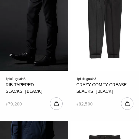
1piu1uguale3
1piu1uguale3
RIB TAPERED
CRAZY COMFY CREASE
SLACKS［BLACK］
SLACKS［BLACK］
79,200
82,500
¥
¥