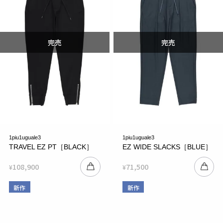
1piu1uguale3
1piu1uguale3
TRAVEL EZ PT［BLACK］
EZ WIDE SLACKS［BLUE］
108,900
71,500
¥
¥
新作
新作