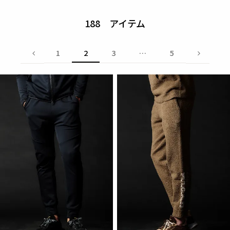
188
1
2
3
…
5