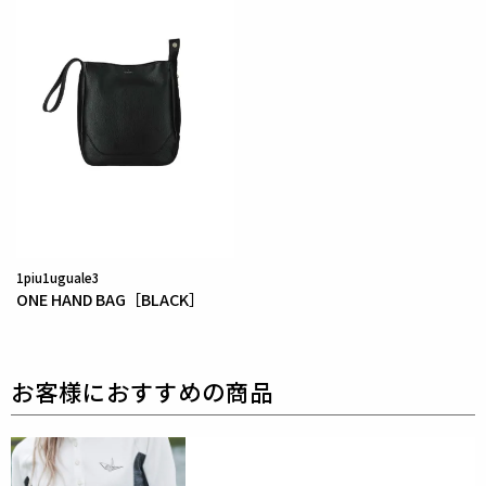
ン100%
1piu1uguale3
ONE HAND BAG［BLACK］