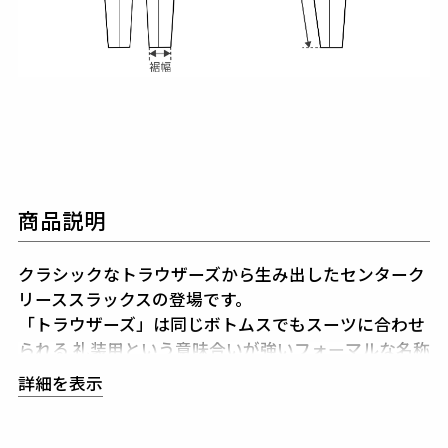
商品説明
クラシックなトラウザーズから生み出したセンターク
リーススラックスの登場です。
「トラウザーズ」は同じボトムスでもスーツに合わせ
られる
礼装用という意味合いが強いフォーマルな名称
であり、
この語源に基づきフォーマルをカジュアルダ
詳細を表示
ウンさせた企画としてデザインしています。
テーパー
ドの美しいシルエットとピンタックを入れたフロント