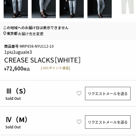
この地域へのお届け日は表示できません
東京都
お届け先を変更
商品番号
MRP656-NYU112-10
1piu1uguale3
CREASE SLACKS［WHITE］
72,600
[
660
ポイント進呈]
¥
税込
Ⅲ（S）
リクエストメールを送る
Sold Out
Ⅳ（M）
リクエストメールを送る
Sold Out