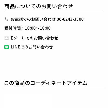
のセンタークリースが特徴的で、
裾始末はクラシック
商品についてのお問い合わせ
なダブル仕立て。
ウエストシャーリングリブとドロー
コードにてリラックスして着用しても良し、
ドローコ
ードを内側に落とすことでベルト着用も可能な2WAY
お電話でのお問い合わせ 06-6243-3300
仕様です。
前開きはZIPPERフライ、釦は1PIU1UGU
受付時間：10:00～18:00
ALE3ロゴ入り本水牛釦を採用しています。
今季は半袖のBIGシャツとのセットアップ提案です。
Eメールでのお問い合わせ
LINEでのお問い合わせ
生産国：日本
素材
リサイクルナイロン原料を使用したハイゲージ経編機
のトリコットジャージです。
従来の定番トリコットジ
ャージと比較して15%以上の軽量化を図り、
より軽
この商品のコーディネートアイテム
やかに、より快適に着用頂けます。
編地はナチュラル
でこなれた表情が特徴の新素材です。
表地 : ナイロン83% ポリウレタン17% 別布 : コット