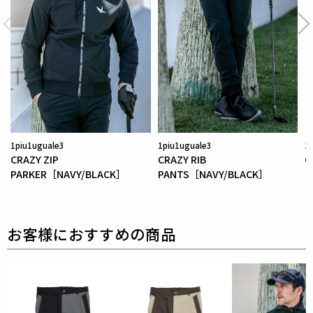
を採用している為、素材特有の滑らかさや洗濯環境の
影響により
まれにワッペンが剥がれやすくなる場合が
ございます。
※万が一剥がれが生じた場合は、弊社にて修理対応を
承りますのでお気軽にご連絡ください。
素材
表地 : ナイロン85% ポリウレタン15%
1piu1uguale3
1piu1uguale3
1
中綿 : ポリエステル100%
CRAZY ZIP
CRAZY RIB
C
PARKER［NAVY/BLACK］
PANTS［NAVY/BLACK］