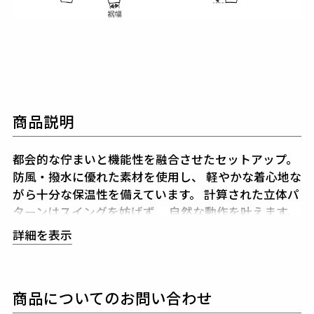
商品説明
都会的な佇まいと機能性を融合させたセットアップ。
防風・撥水に優れた素材を使用し、
軽やかな着心地な
がら十分な保温性を備えています。
計算された立体パ
ターンはスイングを妨げず、
自然な動作を叶えます。
同系色の切替によるクレイジーパターンは、
遊び心を
詳細を表示
品良く表現。
大胆ながらも落ち着いた配色で、
着こ
なしに立体感を与えます。
個性を際立たせながらも調和の取れたデザインが、
上
商品についてのお問い合わせ
下で合わせることで一層の完成度を誇ります。