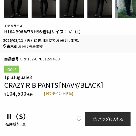
モデルサイズ
H184 B96 W76 H96 着用サイズ：Ⅴ（L）
2026/08/11（火）
に
佐川急便
でお届けします。
東京都
お届け先を変更
商品番号
GRP192-GPU012-57-99
GOLF
1piu1uguale3
CRAZY RIB PANTS［NAVY/BLACK］
104,500
[
950
ポイント進呈]
¥
税込
Ⅲ（S）
バッグに入れる
在庫残り1点