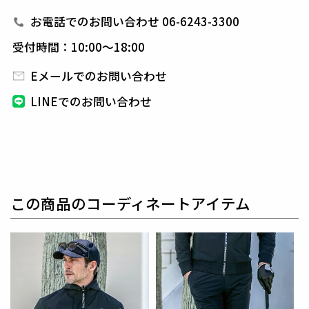
1PIU1UGUALE3 GOLF（ウノピゥウノウグァーレト
お電話でのお問い合わせ 06-6243-3300
レ ゴルフ）
受付時間：10:00～18:00
日本から世界に向けて発信するブランドとして世界中
の上質な素材を贅沢に使用し、
ラグジュアリーな商品
Eメールでのお問い合わせ
をリリースし続ける1PIU1UGUALE3。
ハイエンドラ
LINEでのお問い合わせ
グジュアリーブランドが提案する、高いデザイン性と
スポーツの機能美を併せ持ち
上質を知る全てのプレイ
ヤーの為のウエアとしてリリースいたします。
革新的
なハイテク素材を採用し、ただ派手な物ではなくテー
ラーリングを得意とする
同ブランドならではの立体パ
ターンにより、洗練された高いデザイン性と
最高のフ
この商品のコーディネートアイテム
ィッティングを兼ね備え着る者全てに高揚感と優越感
をもたらします。
【ワッペンロゴに関するご注意】
本製品に使用しているワッペンロゴ(鶴+113G)は熱圧
着加工にて取り付けを行っておりますが、
上質な生地