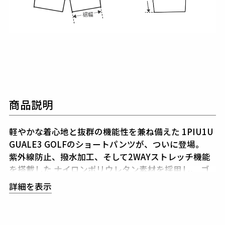
商品説明
軽やかな着心地と抜群の機能性を兼ね備えた
1PIU1U
GUALE3 GOLFのショートパンツが、ついに登場。
紫外線防止、撥水加工、そして2WAYストレッチ機能
を搭載した
ナイロンポリウレタン素材を採用し、
ゴ
ルフ場やアウトドアシーンはもちろん、日常使いにも
詳細を表示
最適です。
タテヨコのストレッチ性に優れ、動きやすさ抜群。
さらに撥水加工が施されているため、突然の雨にも安