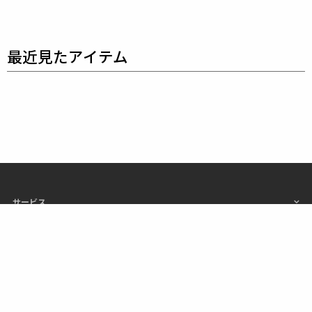
ラーリングを得意とする
同ブランドならではの立体パ
ターンにより、洗練された高いデザイン性と
最高のフ
ィッティングを兼ね備え着る者全てに高揚感と優越感
をもたらします。
素材
表地 : ナイロン78% ポリウレタン22%
サービス
ご注文
店舗情報