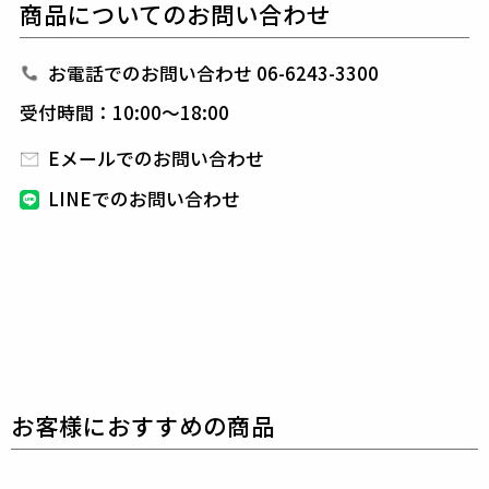
商品についてのお問い合わせ
心して対応可能です。
シンプルかつ洗練されたデザインに加え、
サイドには
1PIU1UGUALE3らしい折鶴モチーフがアクセントを
お電話でのお問い合わせ 06-6243-3300
添えています。
受付時間：10:00～18:00
カラーは、清潔感のあるホワイト、自然に溶け込むカ
ーキ、シックなブラックの3色展開。
Eメールでのお問い合わせ
軽やかで動きやすい薄手の素材だからこそ、暑い日で
LINEでのお問い合わせ
も快適に過ごせる逸品です。
1PIU1UGUALE3 GOLF（ウノピゥウノウグァーレト
レ ゴルフ）
日本から世界に向けて発信するブランドとして世界中
の上質な素材を贅沢に使用し、
ラグジュアリーな商品
をリリースし続ける1PIU1UGUALE3。
ハイエンドラ
グジュアリーブランドが提案する、高いデザイン性と
スポーツの機能美を併せ持ち
上質を知る全てのプレイ
ヤーの為のウェアとしてリリースいたします。
革新的
なハイテク素材を採用し、ただ派手な物ではなくテー