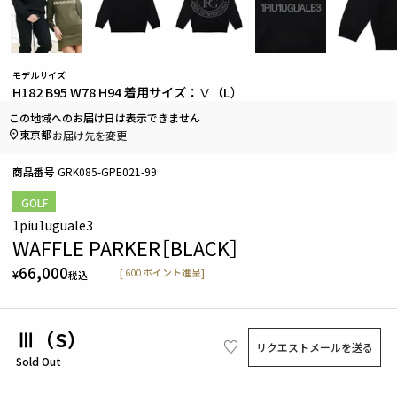
モデルサイズ
H182 B95 W78 H94 着用サイズ：Ⅴ（L）
この地域へのお届け日は表示できません
東京都
お届け先を変更
商品番号
GRK085-GPE021-99
GOLF
1piu1uguale3
WAFFLE PARKER［BLACK］
66,000
[
600
ポイント進呈]
¥
税込
Ⅲ（S）
リクエストメールを送る
Sold Out