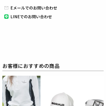
の上質な素材を贅沢に使用し、
ラグジュアリーな商品
をリリースし続ける1PIU1UGUALE3。
ハイエンドラ
Eメールでのお問い合わせ
グジュアリーブランドが提案する、高いデザイン性と
LINEでのお問い合わせ
スポーツの機能美を併せ持ち
上質を知る全てのプレイ
ヤーの為のウエアとしてリリースいたします。
革新的
なハイテク素材を採用し、ただ派手な物ではなくテー
ラーリングを得意とする
同ブランドならではの立体パ
ターンにより、洗練された高いデザイン性と
最高のフ
ィッティングを兼ね備え着る者全てに高揚感と優越感
をもたらします。
【ワッペンロゴに関するご注意】
本製品に使用しているワッペンロゴ(鶴+113G)は熱圧
着加工にて取り付けを行っておりますが、
上質な生地
を採用している為、素材特有の滑らかさや洗濯環境の
影響により
まれにワッペンが剥がれやすくなる場合が
ございます。
※万が一剥がれが生じた場合は、弊社にて修理対応を