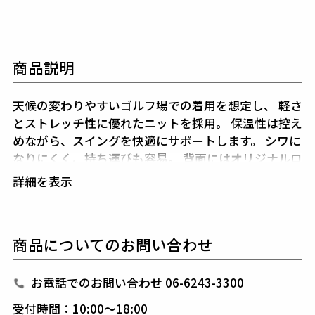
商品説明
天候の変わりやすいゴルフ場での着用を想定し、
軽さ
とストレッチ性に優れたニットを採用。
保温性は控え
めながら、スイングを快適にサポートします。
シワに
なりにくく、持ち運びも容易。
背面にはオリジナルロ
ゴをジャガードで表現し、
シンプルな佇まいに確かな
詳細を表示
存在感を添えました。
シーズンレスに着用でき、プレ
ー後のラウンジやタウンでも
違和感なく馴染むセット
アップです。
商品についてのお問い合わせ
1PIU1UGUALE3 GOLF（ウノピゥウノウグァーレト
レ ゴルフ）
お電話でのお問い合わせ 06-6243-3300
日本から世界に向けて発信するブランドとして世界中
受付時間：10:00～18:00