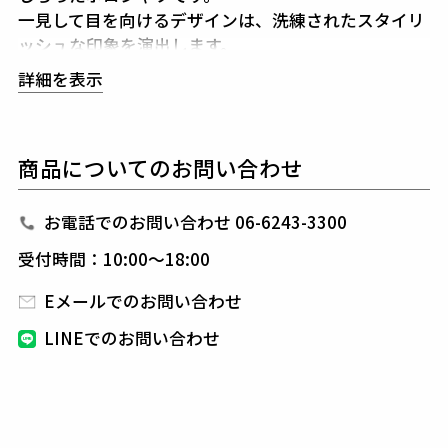
一見して目を向けるデザインは、洗練されたスタイリ
ッシュな印象を演出します。
背面にはブランドネームが縦書きで構成され、
全体に
詳細を表示
統一感とバランスをもたらしています。
素材には高品質な生地を使用し、軽い着心地と通気性
を実現。
商品についてのお問い合わせ
シンプルなポロシャツの形も、折鶴のデザインが他と
は一線を画す個性を持っています。
2色のカラー展開で、どちらの色を選んでも存在感が
お電話でのお問い合わせ 06-6243-3300
際立ちます。
受付時間：10:00～18:00
機能性とファッション性を抑えたこちらのポロシャツ
は、
トレンドを意識しつつも飽きのこないデザインが
Eメールでのお問い合わせ
魅力です。
LINEでのお問い合わせ
1PIU1UGUALE3 GOLF（ウノピゥウノウグァーレト
レ ゴルフ）
日本から世界に向けて発信するブランドとして世界中
の上質な素材を贅沢に使用し、
ラグジュアリーな商品