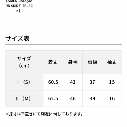
LADIES' JACQUA
RD SKIRT［BLAC
K］
サイズ表
サイズ
着丈
身幅
肩幅
袖丈
（cm）
Ⅰ（S）
60.5
43
37
15
Ⅱ（M）
62.5
46
39
16
※採寸は平置きにて測定(cm)しております。