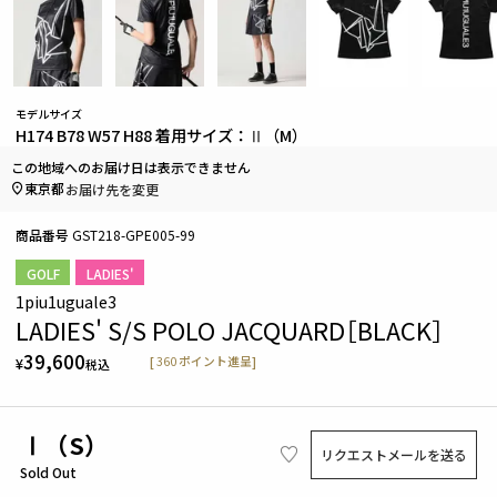
モデルサイズ
H174 B78 W57 H88 着用サイズ：Ⅱ（M）
この地域へのお届け日は表示できません
東京都
お届け先を変更
商品番号
GST218-GPE005-99
GOLF
LADIES'
1piu1uguale3
LADIES' S/S POLO JACQUARD［BLACK］
39,600
[
360
ポイント進呈]
¥
税込
Ⅰ（S）
リクエストメールを送る
Sold Out