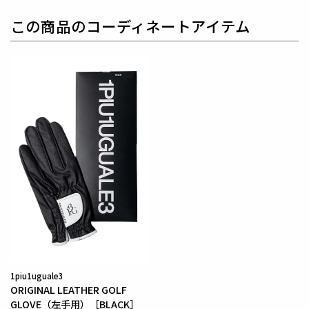
をリリースし続ける1PIU1UGUALE3。
ハイエンドラ
この商品のコーディネートアイテム
グジュアリーブランドが提案する、高いデザイン性と
スポーツの機能美を併せ持ち
上質を知る全てのプレイ
ヤーの為のウェアとしてリリースいたします。
革新的
なハイテク素材を採用し、ただ派手な物ではなくテー
ラーリングを得意とする
同ブランドならではの立体パ
ターンにより、洗練された高いデザイン性と
最高のフ
ィッティングを兼ね備え着る者全てに高揚感と優越感
をもたらします。
素材
表地 : ポリエステル100%
1piu1uguale3
ORIGINAL LEATHER GOLF
GLOVE（左手用）［BLACK］