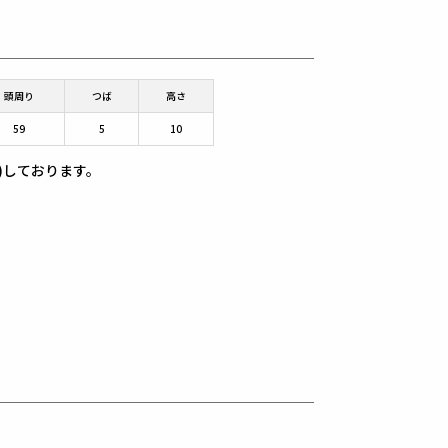
頭周り
つば
高さ
59
5
10
)しております。