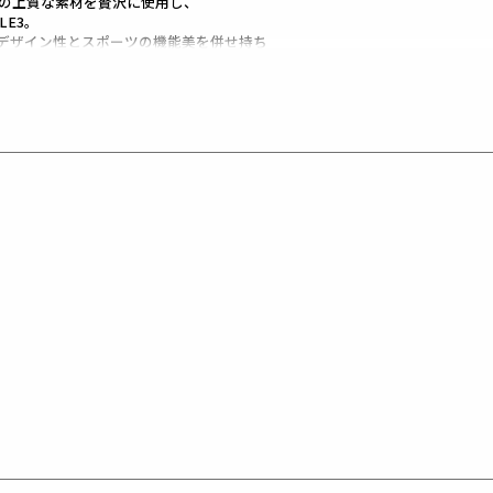
の上質な素材を贅沢に使用し、
LE3。
デザイン性とスポーツの機能美を併せ持ち
ースいたします。
くテーラーリングを得意とする
た高いデザイン性と
と優越感をもたらします。