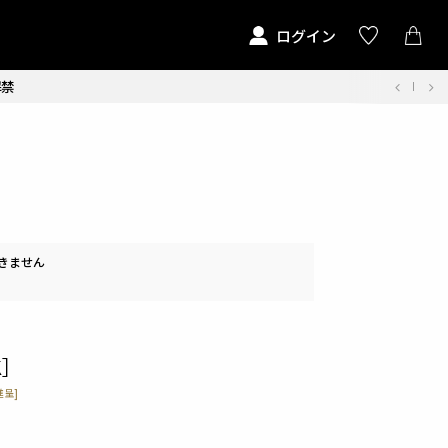
ログイン
解禁
きません
］
呈]