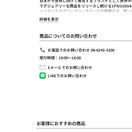
日本から世界に向けて発信するブランドとして世界中
ラグジュアリーな商品をリリースし続ける1PIU1UGUA
ハイエンドラグジュアリーブランドが提案する、高い
上質を知る全てのプレイヤーの為のウェアとしてリリ
詳細を表示
革新的なハイテク素材を採用し、ただ派手な物ではな
同ブランドならではの立体パターンにより、洗練され
最高のフィッティングを兼ね備え着る者全てに高揚感
商品についてのお問い合わせ
素材
お電話でのお問い合わせ 06-6243-3300
ボディ : ポリエステル100%
受付時間：10:00～18:00
Eメールでのお問い合わせ
LINEでのお問い合わせ