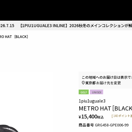
26.7.15
【1PIU1UGUALE3 INLINE】2026秋冬のメインコレクションが
RO HAT［BLACK］
この地域へのお届け日は表示で
東京都
お届け先を変更
GOLF
UNISEX
1piu1uguale3
METRO HAT［BLACK
15,400
¥
[
140
ポイント進
税込
商品番号
GRG458-GPE006-99