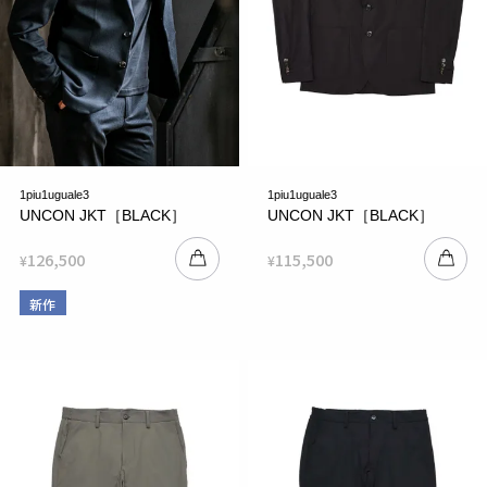
1piu1uguale3
1piu1uguale3
UNCON JKT［BLACK］
UNCON JKT［BLACK］
126,500
115,500
¥
¥
新作