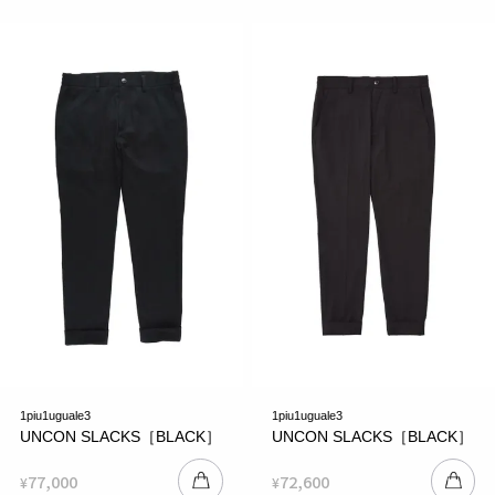
1piu1uguale3
1piu1uguale3
UNCON SLACKS［BLACK］
UNCON SLACKS［BLACK］
77,000
72,600
¥
¥