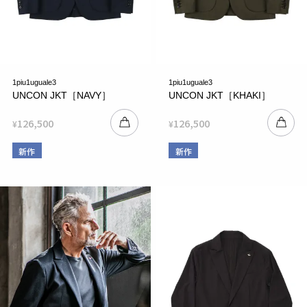
1piu1uguale3
1piu1uguale3
UNCON JKT［NAVY］
UNCON JKT［KHAKI］
126,500
126,500
¥
¥
新作
新作