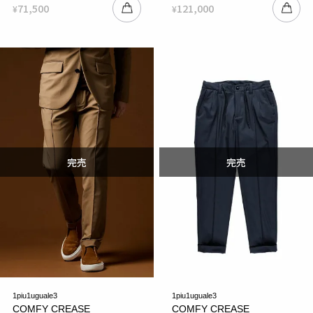
71,500
121,000
¥
¥
1piu1uguale3
1piu1uguale3
COMFY CREASE
COMFY CREASE