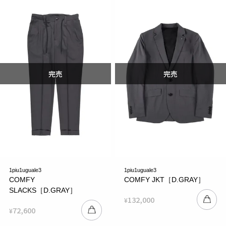
1piu1uguale3
1piu1uguale3
COMFY
COMFY JKT［D.GRAY］
SLACKS［D.GRAY］
132,000
¥
72,600
¥