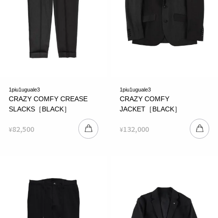
1piu1uguale3
1piu1uguale3
CRAZY COMFY CREASE
CRAZY COMFY
SLACKS［BLACK］
JACKET［BLACK］
82,500
132,000
¥
¥