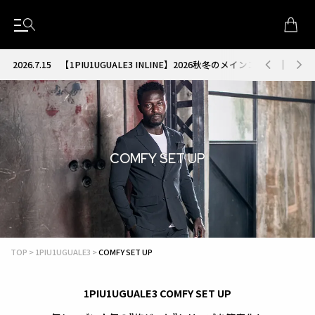
2026.7.15
【1PIU1UGUALE3 INLINE】2026秋冬のメインコレクション
COMFY SET UP
TOP
1PIU1UGUALE3
COMFY SET UP
1PIU1UGUALE3 COMFY SET UP