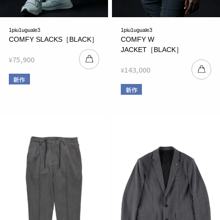
1piu1uguale3
1piu1uguale3
COMFY SLACKS［BLACK］
COMFY W
JACKET［BLACK］
75,900
¥
143,000
¥
新作
新作