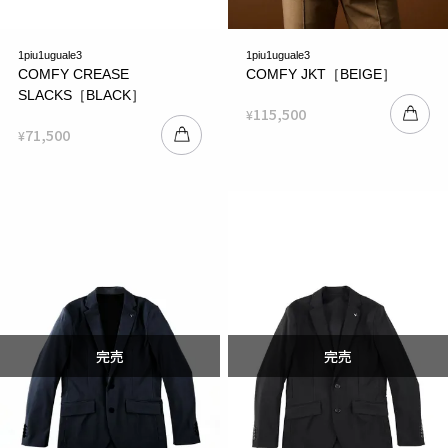
1piu1uguale3
1piu1uguale3
COMFY CREASE
COMFY JKT［BEIGE］
SLACKS［BLACK］
115,500
¥
71,500
¥