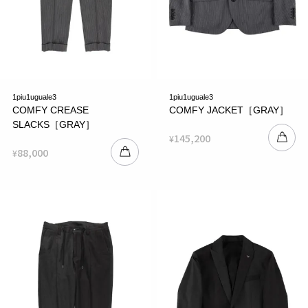
1piu1uguale3
1piu1uguale3
COMFY CREASE
COMFY JACKET［GRAY］
SLACKS［GRAY］
145,200
¥
88,000
¥