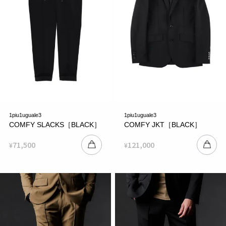
1piu1uguale3
1piu1uguale3
COMFY SLACKS［BLACK］
COMFY JKT［BLACK］
71,500
121,000
¥
¥