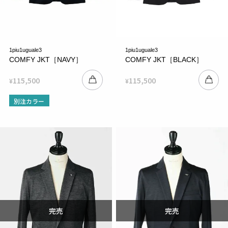
1piu1uguale3
1piu1uguale3
COMFY JKT［NAVY］
COMFY JKT［BLACK］
115,500
115,500
¥
¥
別注カラー