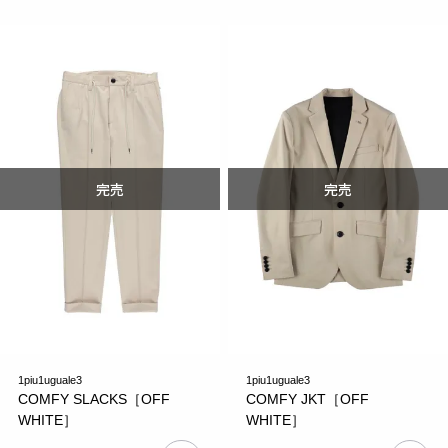
1piu1uguale3
1piu1uguale3
COMFY SLACKS［OFF
COMFY JKT［OFF
WHITE］
WHITE］