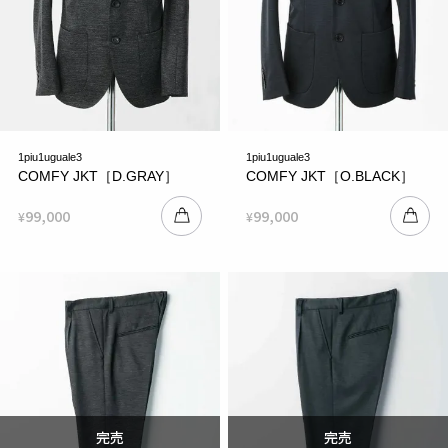
1piu1uguale3
1piu1uguale3
COMFY JKT［D.GRAY］
COMFY JKT［O.BLACK］
99,000
99,000
¥
¥