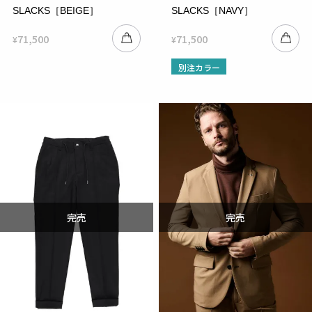
SLACKS［BEIGE］
SLACKS［NAVY］
71,500
71,500
¥
¥
別注カラー