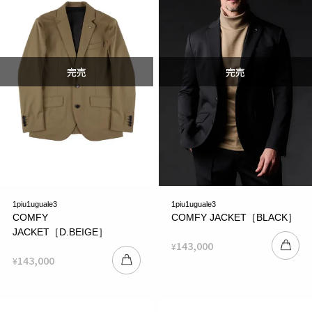
1piu1uguale3
1piu1uguale3
COMFY
COMFY JACKET［BLACK］
JACKET［D.BEIGE］
143,000
¥
143,000
¥