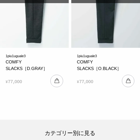
1piu1uguale3
1piu1uguale3
COMFY
COMFY
SLACKS［D.GRAY］
SLACKS［O.BLACK］
77,000
77,000
¥
¥
カテゴリー別に見る