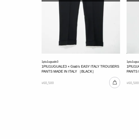
1piu1uguale3
1piu1ugu
1PIU1UGUALE3 × Giab’s EASY ITALY TROUSERS
1PIU1U
PANTS MADE IN ITALY ［BLACK］
PANTS 
60,500
60,500
¥
¥