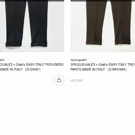
ale3
1piu1uguale3
GUALE3 × Giab’s EASY ITALY TROUSERS
1PIU1UGUALE3 × Giab’s EASY ITALY TR
MADE IN ITALY ［D.GRAY］
PANTS MADE IN ITALY ［D.BROWN］
60,500
¥