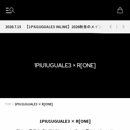
2026.7.15
【1PIU1UGUALE3 INLINE】2026秋冬のメインコレクション
1PIU1UGUALE3 × R[ONE]
TOP
1PIU1UGUALE3 × R[ONE]
1PIU1UGUALE3 × R[ONE]