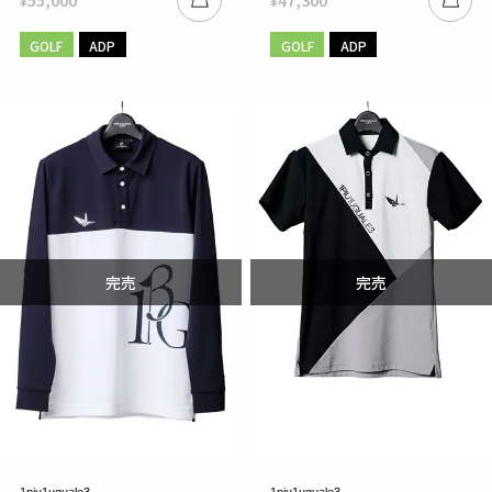
¥
¥
GOLF
ADP
GOLF
ADP
1piu1uguale3
1piu1uguale3