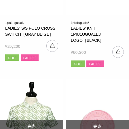
1piu1uguale3
1piu1uguale3
LADIES' S/S POLO CROSS
LADIES' KNIT
SWITCH［GRAY BEIGE］
1PIU1UGUALE3
LOGO［BLACK］
35,200
¥
60,500
¥
GOLF
LADIES'
GOLF
LADIES'