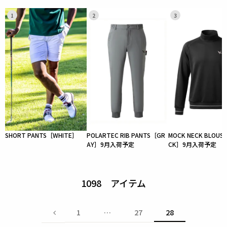
1
2
3
SHORT PANTS［WHITE］
POLARTEC RIB PANTS［GR
MOCK NECK BLOUS
AY］9月入荷予定
CK］9月入荷予定
1098
1
…
27
28