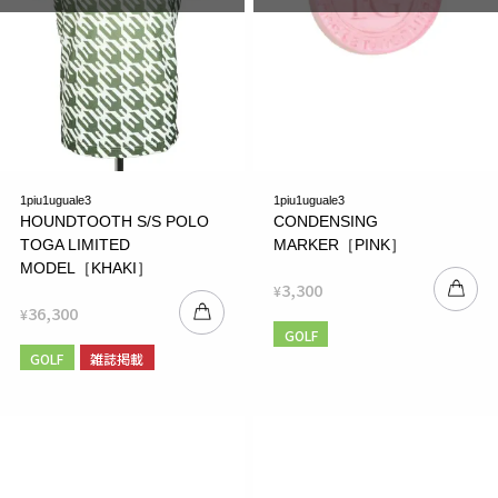
1piu1uguale3
1piu1uguale3
HOUNDTOOTH S/S POLO
CONDENSING
TOGA LIMITED
MARKER［PINK］
MODEL［KHAKI］
3,300
¥
36,300
¥
GOLF
GOLF
雑誌掲載