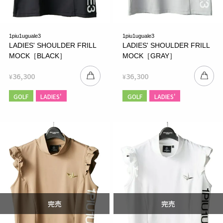
1piu1uguale3
1piu1uguale3
LADIES' SHOULDER FRILL
LADIES' SHOULDER FRILL
MOCK［BLACK］
MOCK［GRAY］
36,300
36,300
¥
¥
GOLF
LADIES'
GOLF
LADIES'