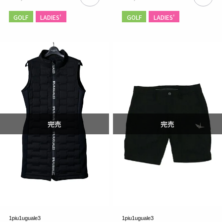
GOLF
LADIES'
GOLF
LADIES'
1piu1uguale3
1piu1uguale3