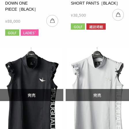
DOWN ONE
SHORT PANTS［BLACK］
PIECE［BLACK］
38,500
¥
88,000
¥
GOLF
雑誌掲載
GOLF
LADIES'