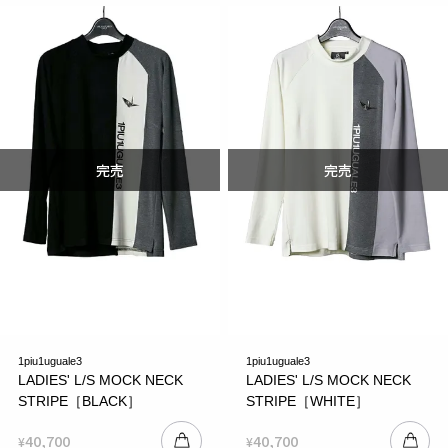
1piu1uguale3
1piu1uguale3
LADIES' L/S MOCK NECK
LADIES' L/S MOCK NECK
STRIPE［BLACK］
STRIPE［WHITE］
40,700
40,700
¥
¥