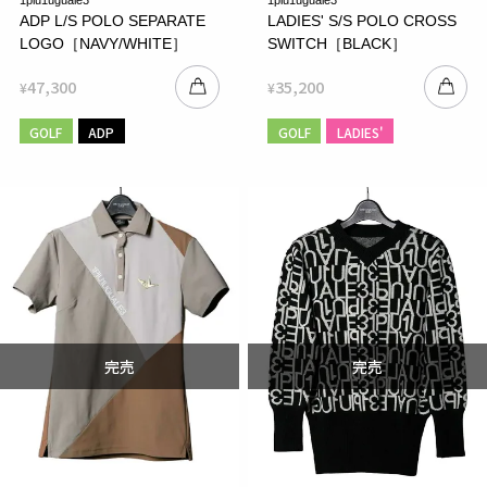
ADP L/S POLO SEPARATE
LADIES' S/S POLO CROSS
LOGO［NAVY/WHITE］
SWITCH［BLACK］
47,300
35,200
¥
¥
GOLF
ADP
GOLF
LADIES'