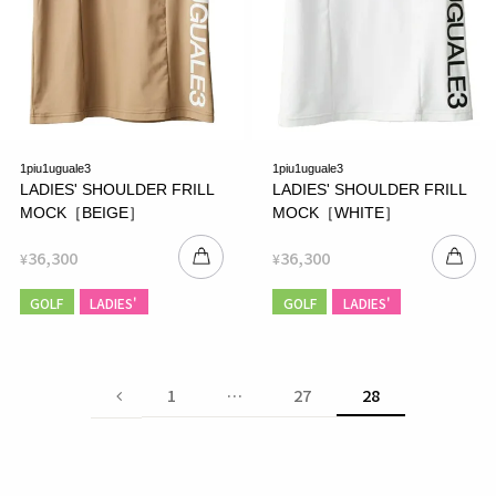
1piu1uguale3
1piu1uguale3
LADIES' SHOULDER FRILL
LADIES' SHOULDER FRILL
MOCK［BEIGE］
MOCK［WHITE］
36,300
36,300
¥
¥
GOLF
LADIES'
GOLF
LADIES'
1
…
27
28