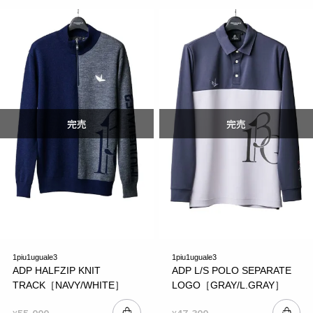
1piu1uguale3
1piu1uguale3
ADP HALFZIP KNIT
ADP L/S POLO SEPARATE
TRACK［NAVY/WHITE］
LOGO［GRAY/L.GRAY］
55,000
47,300